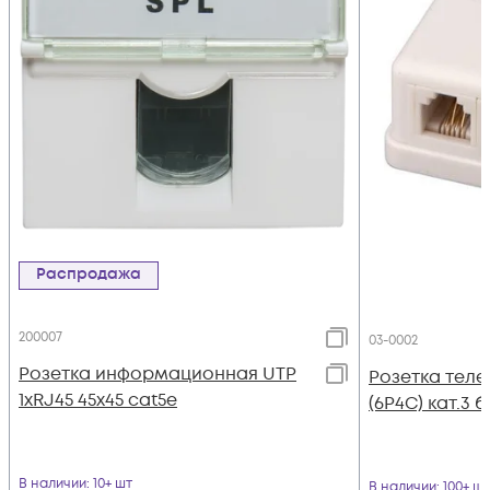
Распродажа
200007
03-0002
Розетка информационная UTP
Розетка теле
1хRJ45 45х45 cat5е
(6P4C) кат.3 
В наличии
: 10+ шт
В наличии
: 100+ шт