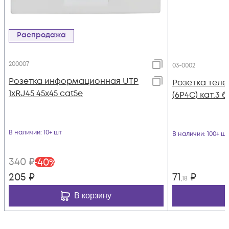
Распродажа
200007
03-0002
Розетка информационная UTP
Розетка теле
1хRJ45 45х45 cat5е
(6P4C) кат.3 
В наличии
: 10+ шт
В наличии
: 100+ шт
340
₽
-
40
%
205
₽
71
₽
,18
В корзину