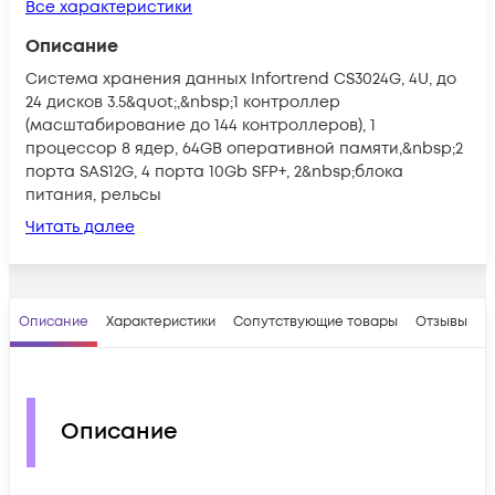
Все характеристики
Описание
Система хранения данных Infortrend CS3024G, 4U, до
24 дисков 3.5&quot;,&nbsp;1 контроллер
(масштабирование до 144 контроллеров), 1
процессор 8 ядер, 64GB оперативной памяти,&nbsp;2
порта SAS12G, 4 порта 10Gb SFP+, 2&nbsp;блока
питания, рельсы
Читать далее
Описание
Характеристики
Сопутствующие товары
Отзывы
В
Описание