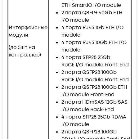
ETH SmartIO I/O module
2 порта QSFP+ 40Gb ETH
I/O module
Интерфейсные
4 порта RJ45 1Gb ETH I/O
модули
module
4 порта RJ45 10Gb ETH I/O
(до 5шт на
module
контроллер)
4 порта SFP28 25Gb
RoCE I/O module Front-End
2 порта QSFP28 100Gb
RoCE I/O module Front-End
2 порта QSFP28 100Gb ETH
I/O module Front-End
2 порта HDmSAS 12Gb SAS
I/O module Back-End
4 порта SFP28 25Gb RDMA
I/O module
2 порта QSFP28 100Gb