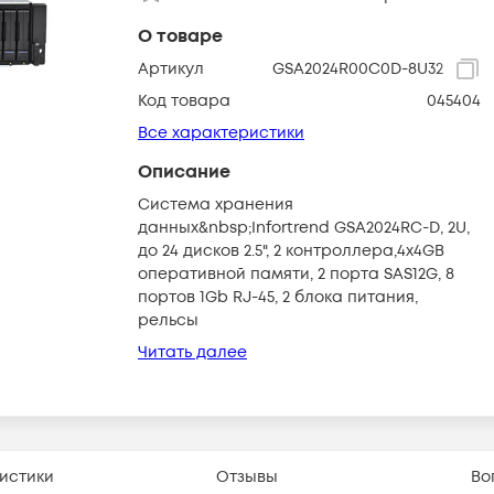
О товаре
Артикул
GSA2024R00C0D-8U32
Код товара
045404
Все характеристики
Описание
Система хранения
данных&nbsp;Infortrend GSA2024RC-D, 2U,
до 24 дисков 2.5", 2 контроллера,4x4GB
оперативной памяти, 2 порта SAS12G, 8
портов 1Gb RJ-45, 2 блока питания,
рельсы
Читать далее
истики
Отзывы
Во