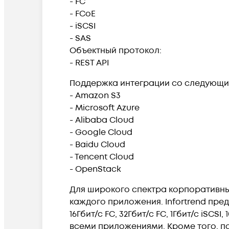
- FC
- FCoE
- iSCSI
- SAS
Объектный протокол:
- REST API
Поддержка интеграции со следующ
- Amazon S3
- Microsoft Azure
- Alibaba Cloud
- Google Cloud
- Baidu Cloud
- Tencent Cloud
- OpenStack
Для широкого спектра корпоративн
каждого приложения. Infortrend пре
16Гбит/с FC, 32Гбит/с FC, 1Гбит/с iSCS
всеми приложениями. Кроме того, порт