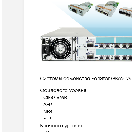
Cистемы семейства EonStor GSA2024
Файлового уровня:
- CIFS/ SMB
- AFP
- NFS
- FTP
Блочного уровня: