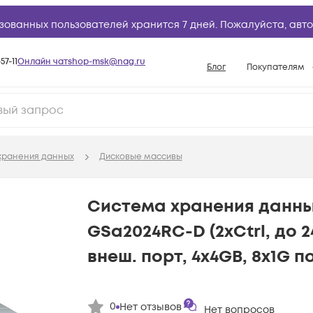
зованных пользователей хранится 7 дней. Пожалуйста,
авто
57-11
Онлайн чат
shop-msk@nag.ru
Блог
Покупателям
Способы опла
Документы
Политика рабо
хранения данных
Дисковые массивы
Условия доста
Гарантийное о
Система хранения данных
Возврат товар
GSa2024RC-D (2xCtrl, до 
Вопросы и отв
внеш. порт, 4x4GB, 8x1G п
База знаний
Конфигуратор
0
Нет отзывов
Нет вопросов