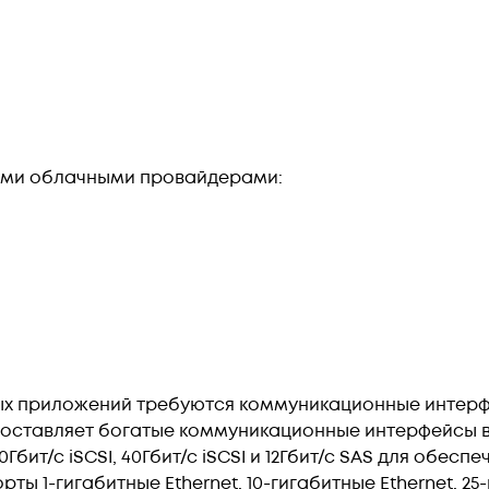
ими облачными провайдерами:
ых приложений требуются коммуникационные интерф
доставляет богатые коммуникационные интерфейсы в 
I, 10Гбит/с iSCSI, 40Гбит/с iSCSI и 12Гбит/с SAS для об
ы 1-гигабитные Ethernet, 10-гигабитные Ethernet, 25