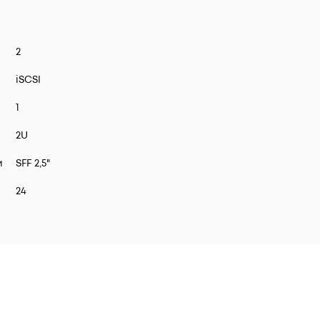
2
iSCSI
1
2U
и
SFF 2,5"
24