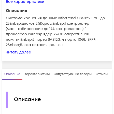
Все характеристики
Описание
Система хранения данных Infortrend CS4025G, 2U, до
25&nbsp;дисков 2.5&quot;,&nbsp;1 контроллер
(масштабирование до 144 контроллеров), 1
процессор 12&nbsp;ядер, 64GB оперативной
памяти,&nbsp;2 порта SAS12G, 4 порта 10Gb SFP+,
2&nbsp;блока питания, рельсы
Читать далее
Описание
Характеристики
Сопутствующие товары
Отзывы
В
Описание