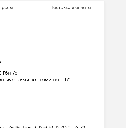
просы
Доставка и оплата
.
 Гбит/с
оптическими портами типа
LC
75, 1554.94, 1554.13, 1553.33, 1552.52, 1551.72,