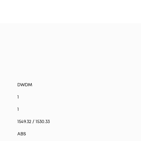
DWDM
1
1
1549.32 / 1530.33
ABS