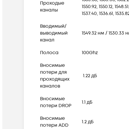
Проходые
1550.92, 1550.12, 1548.51
каналы
1537.40, 1536.61, 1535.82
Вводимый/
выводимый
1549.32 нм / 1530.33 
канал
Полоса
100Ghz
Вносимые
потери для
1.22 дБ
проходящих
каналов
Вносимые
1.1 дБ
потери
DROP
Вносимые
1.2 дБ
потери
ADD