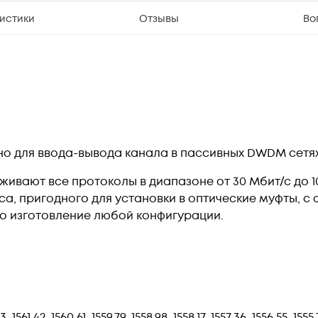
истики
Отзывы
Во
о для ввода-вывода канала в пассивных
DWDM
сетях
ивают все протоколы в диапазоне от 30 Мбит/с до 10
а, пригодного для установки в оптические муфты,
с 
о изготовление любой конфигурации.
, 1561.42, 1560.61, 1559.79, 1558.98, 1558.17, 1557.36, 1556.55, 1555.