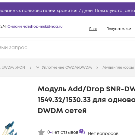
зованных пользователей хранится 7 дней. Пожалуйста,
авто
57-11
Онлайн чат
shop-msk@nag.ru
Блог
Покупателям
Способы опла
Документы
Политика рабо
, xWDM, xPON
Уплотнение CWDM/DWDM
Мультиплексоры
Условия доста
Гарантийное о
Модуль Add/Drop SNR-
Возврат товар
1549.32/1530.33 для одно
Вопросы и отв
DWDM сетей
База знаний
Конфигуратор
0
Нет отзывов
Нет вопросов