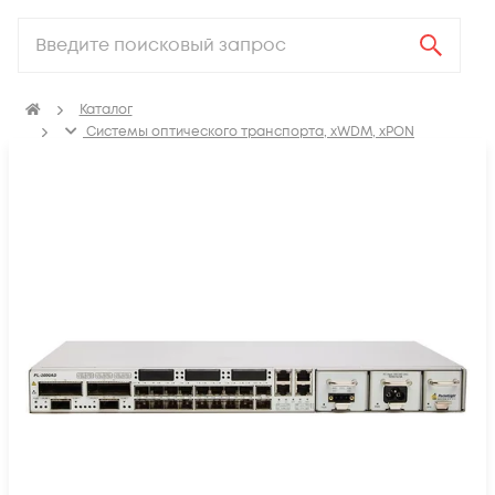
Каталог
Системы оптического транспорта, xWDM, xPON
Уплотнение CWDM/DWDM
Транспортная WDM платформа