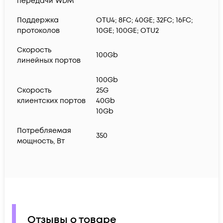
передачи WDM
Поддержка
OTU4; 8FC; 40GE; 32FC; 16FC;
протоколов
10GE; 100GE; OTU2
Скорость
100Gb
линейных портов
100Gb
Скорость
25G
клиентских портов
40Gb
10Gb
Потребляемая
350
мощность, Вт
Отзывы о товаре