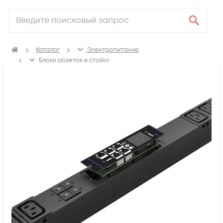
Каталог
Электропитание
Блоки розеток в стойку
Интеллектуальные БРП C-типа с функцией управления
(switched-by-outlet)