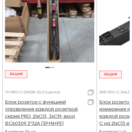
Акция
Акция
TP-PRO-С-21A03B-32L3 (уценка)
SNR-PDU-C-21AL03
Блок розеток с функцией
Блок розеток
управления каждой розеткой
измерения и
серия PRO, 21xC13, 3xC19, вход
каждой розет
IEC60309 3*32A (3P+N+PE)
C на 21хC13 и 
фиксаторами
В наличии
: 10+ шт
В наличии
: 1 шт