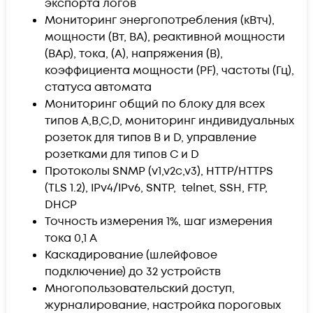
экспорта логов
Мониторинг энергопотребления (кВтч),
мощности (Вт, ВА), реактивной мощности
(ВАр), тока, (A), напряжения (B),
коэффициента мощности (PF), частоты (Гц),
статуса автомата
Мониторинг общий по блоку для всех
типов A,B,C,D, мониторинг индивидуальных
розеток для типов B и D, управление
розетками для типов C и D
Протоколы SNMP (v1,v2c,v3), HTTP/HTTPS
(TLS 1.2), IPv4/IPv6, SNTP, telnet, SSH, FTP,
DHCP
Точность измерения 1%, шаг измерения
тока 0,1 А
Каскадирование (шлейфовое
подключение) до 32 устройств
Многопользовательский доступ,
журналирование, настройка пороговых