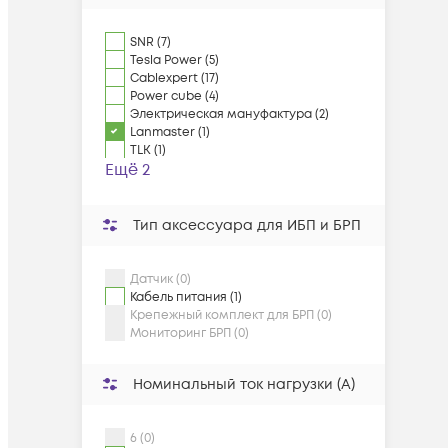
SNR
(
7
)
Tesla Power
(
5
)
Cablexpert
(
17
)
Power cube
(
4
)
Электрическая мануфактура
(
2
)
Lanmaster
(
1
)
TLK
(
1
)
Ещё 2
Тип аксессуара для ИБП и БРП
Датчик (0)
Кабель питания (1)
Крепежный комплект для БРП (0)
Мониторинг БРП (0)
Номинальный ток нагрузки (А)
6 (0)