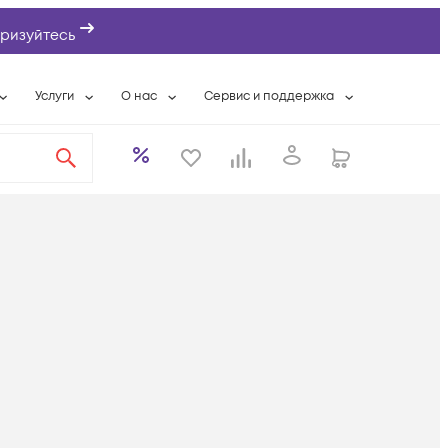
ризуйтесь
Услуги
О нас
Сервис и поддержка
ты
Выкуп сетевого оборудования
О компании
Гарантийное обслуживание
Системная интеграция
Контактная информация
Контакты сервисных центров
ты с физлицами
Wi-Fi «под ключ»
Банковские реквизиты
Сервисные контракты
вки
Бесплатная намотка оптического кабеля
Аккредитация ИТ
Сервисный центр
бслуживание
Партнеры
Техническая поддержка
а
Вакансии
Условия оказания услуг
еты
Новости
ы