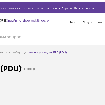
зованных пользователей хранится 7 дней. Пожалуйста,
авто
57-11
Онлайн чат
shop-msk@nag.ru
Блог
Покупателям
Способы опла
Документы
Политика рабо
зеток в стойку
Аксессуары для БРП (PDU)
Условия доста
Гарантийное о
(PDU)
1
товар
Возврат товар
Вопросы и отв
База знаний
Конфигуратор