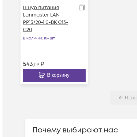
Шнур питания
Lanmaster LAN-
PP13/20-1.0-BK C13-
C20
проводник.:3x0.75мм
В наличии
: 10+ шт
2 1м 220В 10А черный
543
₽
,09
В корзину
Наз
Почему выбирают нас