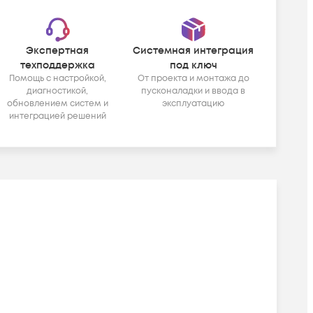
Экспертная
Системная интеграция
техподдержка
под ключ
Помощь с настройкой,
От проекта и монтажа до
диагностикой,
пусконаладки и ввода в
обновлением систем и
эксплуатацию
интеграцией решений