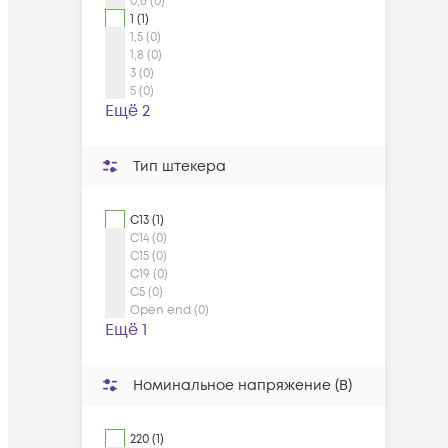
0,6 (0)
1 (1)
1,5 (0)
1,8 (0)
3 (0)
5 (0)
Ещё 2
Тип штекера
C13 (1)
C14 (0)
C15 (0)
C19 (0)
C5 (0)
Open end (0)
Ещё 1
Номинальное напряжение (В)
220 (1)