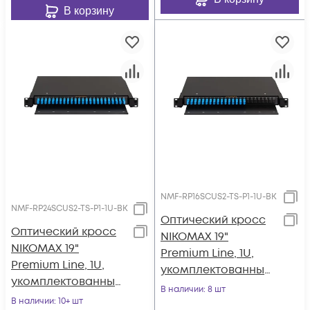
полкой
В корзину
NMF-RP16SCUS2-TS-P1-1U-BK
NMF-RP24SCUS2-TS-P1-1U-BK
Оптический кросс
Оптический кросс
NIKOMAX 19"
NIKOMAX 19"
Premium Line, 1U,
Premium Line, 1U,
укомплектованный
укомплектованный
на 16 портов
В наличии
: 8 шт
на 24 порта SC/UPC
В наличии
: 10+ шт
SC/UPC (16