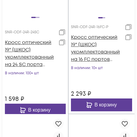
SNR-ODF-24R-16FC-P
SNR-ODF-24R-24SC
Кросс оптический
Кросс оптический
19" (ШКОС)
19" (ШКОС)
укомплектованный
укомплектованный
на 16 FC портов
на 24 SC порта
(комплект с
В наличии
: 10+ шт
(комплект с
В наличии
: 100+ шт
розетками и
розетками)
пигтейлами)
2 293
₽
1 598
₽
В корзину
В корзину