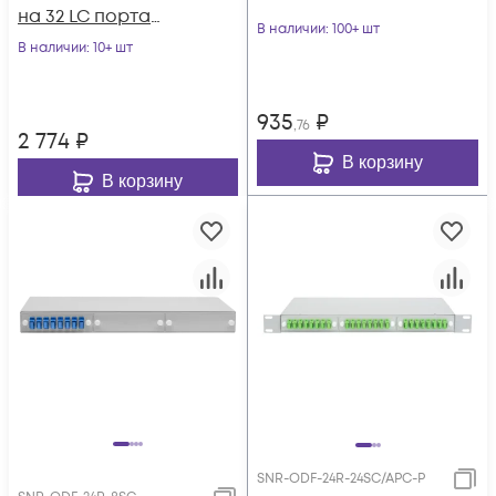
на 32 LC порта
В наличии
: 100+ шт
(комплект с
В наличии
: 10+ шт
розетками и
пигтейлами)
935
₽
,76
2 774
₽
В корзину
В корзину
SNR-ODF-24R-24SC/APC-P