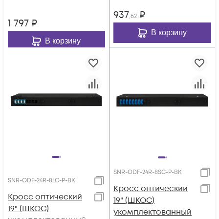
пигтейлами)
937
₽
,62
1 797
₽
В корзину
В корзину
SNR-ODF-24R-8SC-P-BK
SNR-ODF-24R-8LC-P-BK
Кросс оптический
Кросс оптический
19" (ШКОС)
19" (ШКОС)
укомплектованный