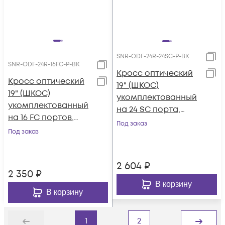
SNR-ODF-24R-24SC-P-BK
SNR-ODF-24R-16FC-P-BK
Кросс оптический
Кросс оптический
19" (ШКОС)
19" (ШКОС)
укомплектованный
укомплектованный
на 24 SC порта,
на 16 FC портов,
черный (комплект с
Под заказ
черный (комплект с
Под заказ
розетками и
розетками и
пигтейлами)
пигтейлами)
2 604
₽
2 350
₽
В корзину
В корзину
1
2