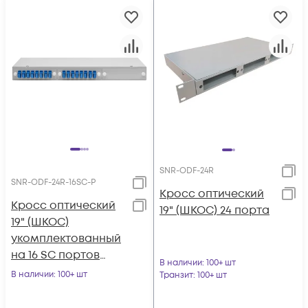
SNR-ODF-24R
SNR-ODF-24R-16SC-P
Кросс оптический
Кросс оптический
19" (ШКОС) 24 порта
19" (ШКОС)
укомплектованный
на 16 SC портов
В наличии
: 100+ шт
(комплект с
В наличии
: 100+ шт
Транзит
: 100+ шт
розетками и
пигтейлами)