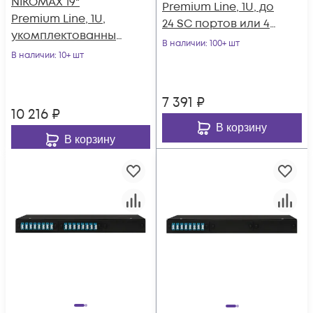
NIKOMAX 19"
Premium Line, 1U, до
Premium Line, 1U,
24 SC портов или 48
укомплектованный
LC портов,
В наличии
: 100+ шт
на 8 портов SC/UPC
В наличии
: 10+ шт
выдвижной, со
(8 одинарных
съёмной полкой,
SC/UPC адаптеров)
черный
7 391
₽
SM 9/125 OS2,
10 216
₽
выдвижной
В корзину
В корзину