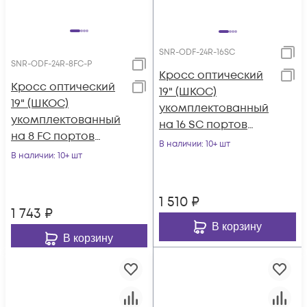
SNR-ODF-24R-16SC
SNR-ODF-24R-8FC-P
Кросс оптический
Кросс оптический
19" (ШКОС)
19" (ШКОС)
укомплектованный
укомплектованный
на 16 SC портов
на 8 FC портов
(комплект с
В наличии
: 10+ шт
(комплект с
В наличии
: 10+ шт
розетками)
розетками и
пигтейлами)
1 510
₽
1 743
₽
В корзину
В корзину