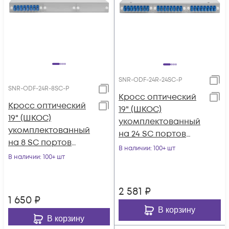
SNR-ODF-24R-24SC-P
SNR-ODF-24R-8SC-P
Кросс оптический
Кросс оптический
19" (ШКОС)
19" (ШКОС)
укомплектованный
укомплектованный
на 24 SC портов
на 8 SC портов
(комплект с
В наличии
: 100+ шт
(комплект с
В наличии
: 100+ шт
розетками и
розетками и
пигтейлами)
пигтейлами)
2 581
₽
1 650
₽
В корзину
В корзину