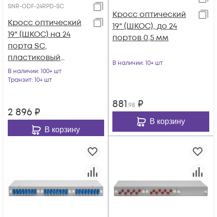
SNR-ODF-24RPD-SC
Кросс оптический
Кросс оптический
19" (ШКОС), до 24
19" (ШКОС) на 24
портов 0,5 мм
порта SC,
пластиковый
В наличии
: 10+ шт
выдвижной, 1U
В наличии
: 100+ шт
Транзит
: 10+ шт
881
₽
,98
2 896
₽
В корзину
В корзину