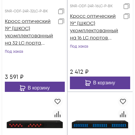
SNR-ODF-24R-16LC-P-BK
SNR-ODF-24R-32LC-P-BK
Кросс оптический
Кросс оптический
19" (ШКОС)
19" (ШКОС)
укомплектованный
укомплектованный
на 16 LC портов,
на 32 LC порта,
черный (комплект с
Под заказ
черный (комплект с
Под заказ
розетками и
розетками и
пигтейлами)
пигтейлами)
2 412
₽
3 591
₽
В корзину
В корзину