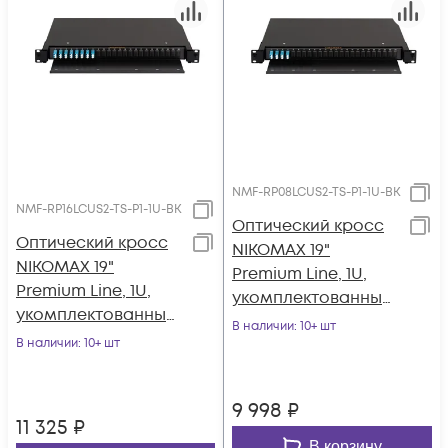
NMF-RP08LCUS2-TS-P1-1U-BK
NMF-RP16LCUS2-TS-P1-1U-BK
Оптический кросс
Оптический кросс
NIKOMAX 19"
NIKOMAX 19"
Premium Line, 1U,
Premium Line, 1U,
укомплектованный
укомплектованный
на 8 портов LC/UPC
В наличии
: 10+ шт
на 16 портов LC/UPC
В наличии
: 10+ шт
(4 двойных LC/UPC
(8 двойных LC/UPC
адаптера), SM 9/125
адаптеров), SM
OS2, выдвижной, с
9 998
₽
9/125 OS2,
полкой
11 325
₽
выдвижной, с
В корзину