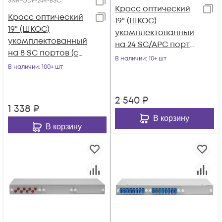
SNR-ODF-24R-8SC
Кросс оптический
Кросс оптический
19" (ШКОС)
19" (ШКОС)
укомплектованный
укомплектованный
на 24 SC/APC порта
на 8 SC портов (с
(комплект с
В наличии
: 10+ шт
розетками)
В наличии
: 100+ шт
розетками и
пигтейлами)
2 540
₽
1 338
₽
В корзину
В корзину