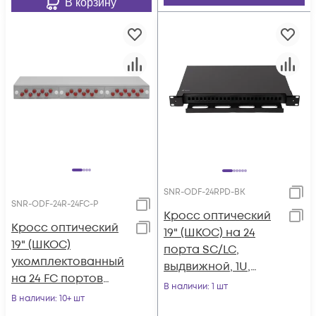
В корзину
SNR-ODF-24RPD-BK
SNR-ODF-24R-24FC-P
Кросс оптический
Кросс оптический
19" (ШКОС) на 24
19" (ШКОС)
порта SC/LC,
укомплектованный
выдвижной, 1U,
на 24 FC портов
черный
В наличии
: 1 шт
(комплект с
В наличии
: 10+ шт
розетками и