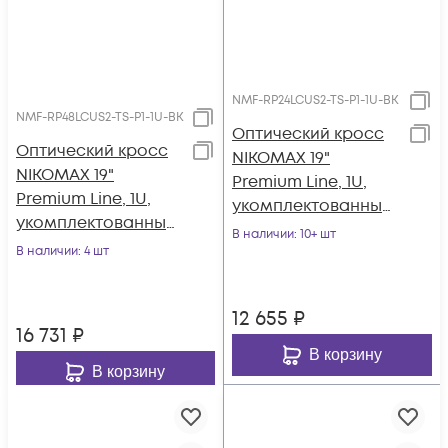
NMF-RP24LCUS2-TS-P1-1U-BK
NMF-RP48LCUS2-TS-P1-1U-BK
Оптический кросс
Оптический кросс
NIKOMAX 19"
NIKOMAX 19"
Premium Line, 1U,
Premium Line, 1U,
укомплектованный
укомплектованный
на 24 порта LC/UPC
В наличии
: 10+ шт
на 48 портов
В наличии
: 4 шт
(12 двойных LC/UPC
LC/UPC (24 двойных
адаптеров), SM
LC/UPC адаптеров),
9/125 OS2,
12 655
₽
SM 9/125 OS2,
выдвижной, с
16 731
₽
выдвижной, с
полкой
В корзину
полкой
В корзину