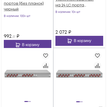
портов (без планок)
на 24 LC порта
черный
(комплект с
В наличии
: 10+ шт
В наличии
: 100+ шт
розетками и
пигтейлами)
2 072
₽
992
₽
,37
В корзину
В корзину