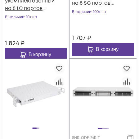
укомплектованный
на 8 SC портов,
на 8 LC портов,
черный (комплект с
В наличии
: 100+ шт
черный (комплект с
В наличии
: 10+ шт
розетками и
розетками и
пигтейлами)
пигтейлами)
1 707
₽
1 824
₽
В корзину
В корзину
SNR-ODF-24R-T