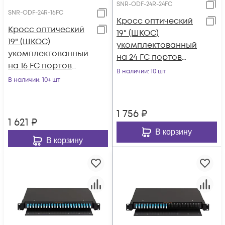
SNR-ODF-24R-24FC
SNR-ODF-24R-16FC
Кросс оптический
Кросс оптический
19" (ШКОС)
19" (ШКОС)
укомплектованный
укомплектованный
на 24 FC портов
на 16 FC портов
(комплект с
В наличии
: 10 шт
(комплект с
В наличии
: 10+ шт
розетками)
розетками)
1 756
₽
1 621
₽
В корзину
В корзину