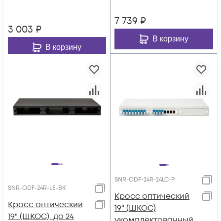
пигтейлами)
7 739
₽
3 003
₽
В корзину
В корзину
SNR-ODF-24R-24LC-P
SNR-ODF-24R-LE-BK
Кросс оптический
Кросс оптический
19" (ШКОС)
19" (ШКОС), до 24
укомплектованный