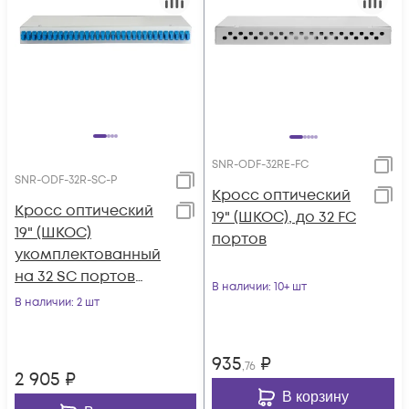
SNR-ODF-32RE-FC
SNR-ODF-32R-SC-P
Кросс оптический
Кросс оптический
19" (ШКОС), до 32 FC
19" (ШКОС)
портов
укомплектованный
на 32 SC портов
В наличии
: 10+ шт
(комплект с
В наличии
: 2 шт
розетками и
пигтейлами)
935
₽
,76
2 905
₽
В корзину