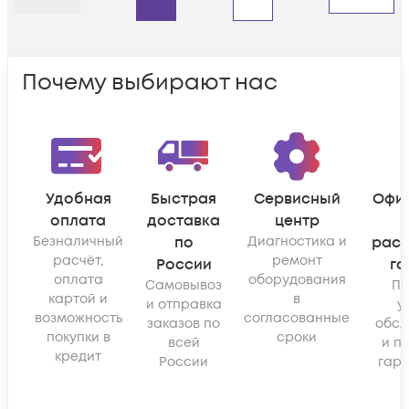
Назад
Дальше
Почему выбирают нас
Удобная
Быстрая
Сервисный
Офи
оплата
доставка
центр
Безналичный
по
Диагностика и
рас
расчёт,
ремонт
России
га
оплата
оборудования
Самовывоз
По
картой и
в
и отправка
у
возможность
согласованные
заказов по
обсл
покупки в
сроки
всей
и п
кредит
России
гара