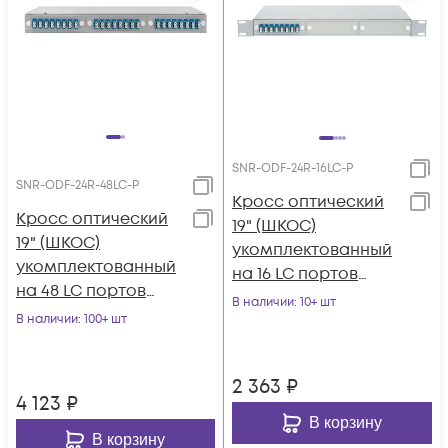
SNR-ODF-24R-16LC-P
SNR-ODF-24R-48LC-P
Кросс оптический
Кросс оптический
19" (ШКОС)
19" (ШКОС)
укомплектованный
укомплектованный
на 16 LC портов
на 48 LC портов
(комплект с
В наличии
: 10+ шт
(комплект с
В наличии
: 100+ шт
розетками и
розетками и
пигтейлами)
пигтейлами)
2 363
₽
4 123
₽
В корзину
В корзину