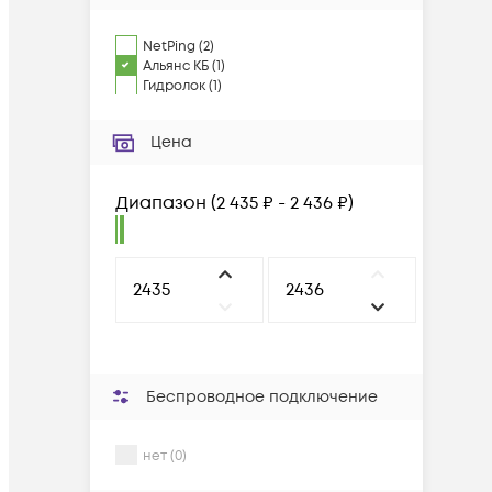
NetPing
(
2
)
Альянс КБ
(
1
)
Гидролок
(
1
)
Цена
Диапазон
(
2 435 ₽ - 2 436 ₽
)
Беспроводное подключение
нет (0)