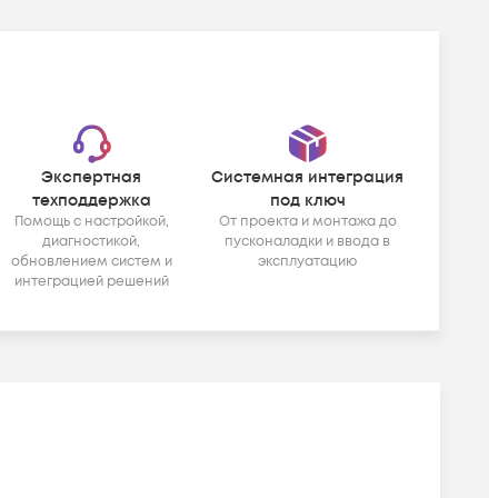
Экспертная
Системная интеграция
техподдержка
под ключ
Помощь с настройкой,
От проекта и монтажа до
диагностикой,
пусконаладки и ввода в
обновлением систем и
эксплуатацию
интеграцией решений