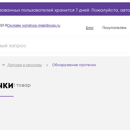
зованных пользователей хранится 7 дней. Пожалуйста,
авто
57-11
Онлайн чат
shop-msk@nag.ru
Блог
Покупателям
Способы опла
Документы
Политика рабо
Датчики и сенсоры
Обнаружение протечки
Условия доста
Гарантийное о
чки
1
товар
Возврат товар
Вопросы и отв
База знаний
Конфигуратор