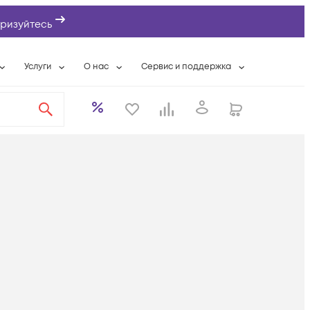
ризуйтесь
Услуги
О нас
Сервис и поддержка
ты
Выкуп сетевого оборудования
О компании
Гарантийное обслуживание
Системная интеграция
Контактная информация
Контакты сервисных центров
ты с физлицами
Wi-Fi «под ключ»
Банковские реквизиты
Сервисные контракты
вки
Бесплатная намотка оптического кабеля
Аккредитация ИТ
Сервисный центр
бслуживание
Партнеры
Техническая поддержка
а
Вакансии
Условия оказания услуг
еты
Новости
ы