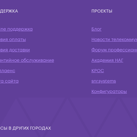
ДЕРЖКА
ПРОЕКТЫ
ine поддержка
Блог
овия оплаты
Новости телекомму
вия доставки
Форум профессион
антийное обслуживание
Академия НАГ
плаенс
КРОС
та сайта
snr.systems
Конфигураторы
СЫ В ДРУГИХ ГОРОДАХ