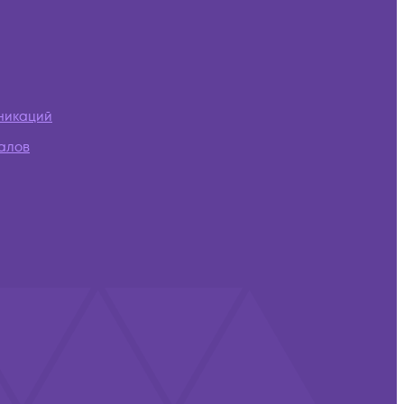
никаций
алов