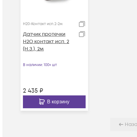
H20-Контакт исп.2-2м
Датчик протечки
H2О контакт исп. 2
(Н.З.), 2м
В наличии
: 100+ шт
2 435
₽
В корзину
Наз