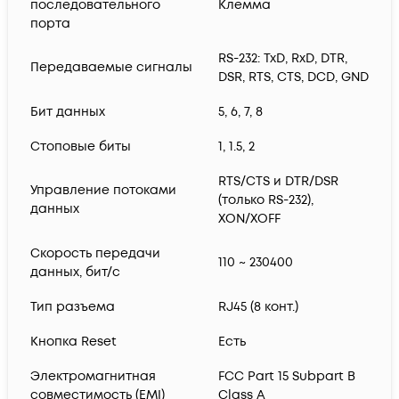
последовательного
Клемма
порта
RS-232: TxD, RxD, DTR,
Передаваемые сигналы
DSR, RTS, CTS, DCD, GND
Бит данных
5, 6, 7, 8
Стоповые биты
1, 1.5, 2
RTS/CTS и DTR/DSR
Управление потоками
(только RS-232),
данных
XON/XOFF
Скорость передачи
110 ~ 230400
данных, бит/с
Тип разъема
RJ45 (8 конт.)
Кнопка Reset
Есть
Электромагнитная
FCC Part 15 Subpart B
совместимость (EMI)
Class A