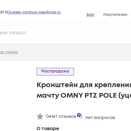
57-11
Онлайн чат
shop-msk@nag.ru
Блог
Покупателям
Способы опла
Документы
Политика рабо
ые товары
Условия доста
Гарантийное о
Распродажа
Возврат товар
Кронштейн для крепления
Вопросы и отв
мачту OMNY PTZ POLE (уц
База знаний
Конфигуратор
0
Нет отзывов
Нет вопросов
О товаре