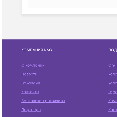
КОМПАНИЯ NAG
ПОД
О компании
On-l
Новости
Усл
Вакансии
Усло
Контакты
Гар
Банковские реквизиты
Ком
Партнеры
Кар