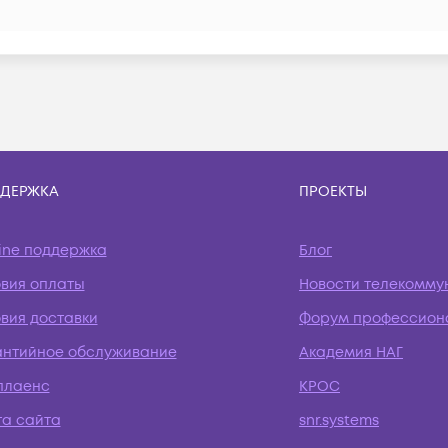
ДЕРЖКА
ПРОЕКТЫ
ine поддержка
Блог
овия оплаты
Новости телекомму
вия доставки
Форум профессион
антийное обслуживание
Академия НАГ
плаенс
КРОС
та сайта
snr.systems