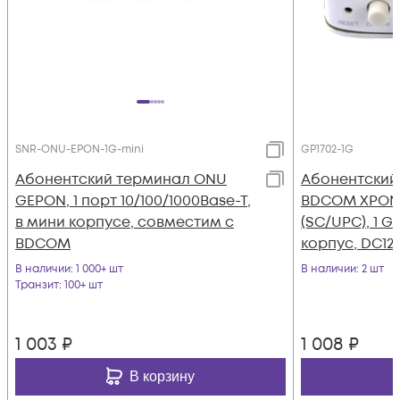
SNR-ONU-EPON-1G-mini
GP1702-1G
Абонентский терминал ONU
Абонентский
GEPON, 1 порт 10/100/1000Base-T,
BDCOM XPON,
в мини корпусе, совместим с
(SC/UPC), 1 G
BDCOM
корпус, DC12
адаптер
В наличии
: 1 000+ шт
В наличии
: 2 шт
Транзит
: 100+ шт
1 003
₽
1 008
₽
В корзину