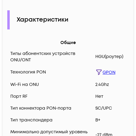
Характеристики
Общие
Типы абонентских устройств
HGU(роутер)
ONU/ONT
Технология PON
GPON
Wi-Fi на ONU
2.4Ghz
Порт RF
Нет
Тип коннектора PON-порта
SC/UPC
Тип транспондера
B+
Минимально допустимый уровень
-27 dBm