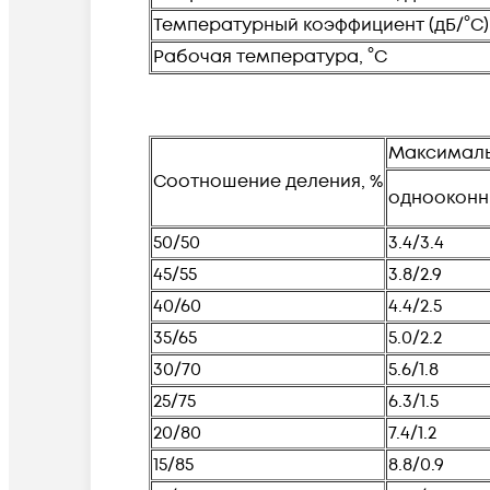
Температурный коэффициент (дБ/°С)
Рабочая температура, °С
Максималь
Соотношение деления, %
одноокон
50/50
3.4/3.4
45/55
3.8/2.9
40/60
4.4/2.5
35/65
5.0/2.2
30/70
5.6/1.8
25/75
6.3/1.5
20/80
7.4/1.2
15/85
8.8/0.9