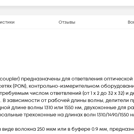
истики
Отзывы
Во
coupler) предназначены для ответвления оптической
сетях (PON), контрольно-измерительном оборудовании
ребуемым числом ответвлений (от 1 х 2 до 32 х 32) и
). В зависимости от рабочей длины волны, делители 
ой длине волны 1310 или 1550 нм, двухоконные для р
альные трехоконные на длинах волн 1310/1490/1550 н
 виде волокна 250 мкм или в буфере 0.9 мм, предн