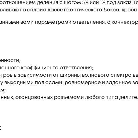
оотношением деления с шагом 5% или 1% под заказ. 
авливают в сплайс-кассете оптического бокса, кросс
анными вами параметрами ответвления, с коннектор
нности;
данного коэффициента ответвления;
ров в зависимости от ширины волнового спектра вв
 выходными полюсами: равномерное и заданное за
нм;
нных, оконцованных разъемами любого типа делите
: