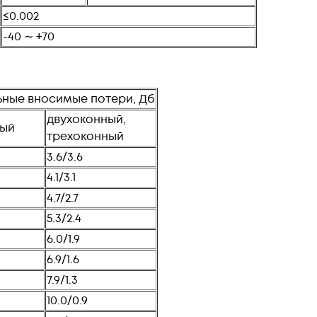
≤0.002
-40 ∼ +70
ные вносимые потери, Дб
двухоконный,
ный
трехоконный
3.6/3.6
4.1/3.1
4.7/2.7
5.3/2.4
6.0/1.9
6.9/1.6
7.9/1.3
10.0/0.9