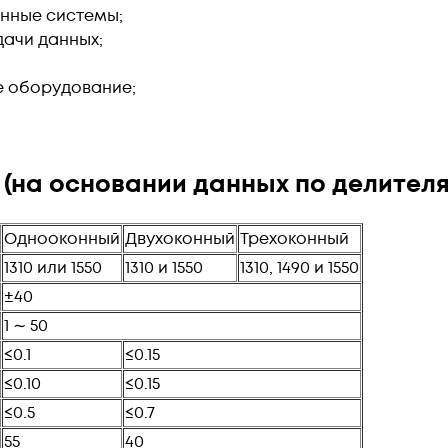
нные системы;
ачи данных;
 оборудование;
(на основании данных по делителям
Однооконный
Двухоконный
Трехоконный
1310 или 1550
1310 и 1550
1310, 1490 и 1550
±40
1 ∼ 50
≤0.1
≤0.15
≤0.10
≤0.15
≤0.5
≤0.7
55
40