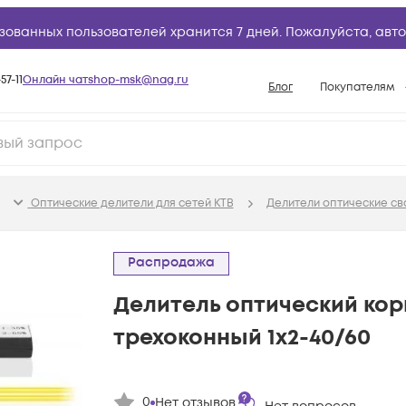
зованных пользователей хранится 7 дней. Пожалуйста,
авто
57-11
Онлайн чат
shop-msk@nag.ru
Блог
Покупателям
Способы опла
Документы
Политика рабо
Оптические делители для сетей КТВ
Делители оптические св
Условия доста
Гарантийное о
Распродажа
Возврат товар
Делитель оптический ко
Вопросы и отв
трехоконный 1х2-40/60
База знаний
Конфигуратор
0
Нет отзывов