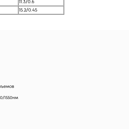
11.3/0.6
15.2/0.45
зъемов
90/1550нм