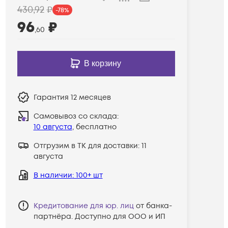
430
,92
₽
-
78
%
96
₽
,60
В корзину
Гарантия
12 месяцев
Самовывоз со склада:
10 августа
, бесплатно
Отгрузим в ТК для доставки:
11
августа
В наличии
: 100+ шт
Кредитование для юр. лиц
от банка-
партнёра. Доступно для ООО и ИП