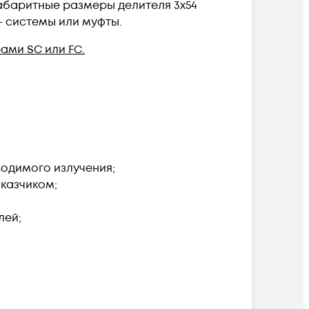
Габаритные размеры делителя 3х54
- системы или муфты.
ами SC или FC.
одимого излучения;
казчиком;
лей;