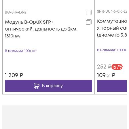
SNR-UU4-6-010-LST
BO-SFP+LR-2
Коммутацион
Модуль B-OptiX SFP+
х парный cat
оптический, дальность до 2км,
(диаметр 3,8
1310нм
В наличии
: 1 000+ 
В наличии
: 100+ шт
252
₽
-
57
%
1 209
₽
109
₽
,20
В корзину