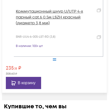
Коммутационный шнур U/UTP 4-х
парный cat.6 0.5м LSZH красный
(диаметр 3,8 мм)
SNR-UU4-6-005-LST-RD (3,8)
В наличии
: 100+ шт
235
₽
,18
308
,63
₽
В корзину
Купившие то, чем вы