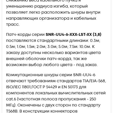
снижению веса кабельного пучка и
уменьшению радиуса изгиба, который
позволяет легко расположить шнуры внутри
направляющих организатора и кабельных
трасс.
Патч-корды серии
SNR-UU4-6-XXX-LST-XX (3,8)
поставляются стандартными длинами: 0.3м;
0.5м; 1.0м; 1.5м; 2.0м; 3.0м; 5.0м; 7.5м: 10.0м. К
заказу доступны несколько вариантов цвета
внешней оболочки патч-корда, так же
возможен выбор любого цвета - под заказ.
Коммутационные шнуры серии SNR-UU4-6
отвечают требованиям стандартов TIA/EIA-568,
ISO/IEC 11801,ГОСТ Р 54429 и EN 50173 для
компонентов локальных вычислительных сетей
cat.6 (частотная полоса пропускания - 250
МГц). Оконечены с двух сторон по стандарту
T568B. В конструкции коннекторов