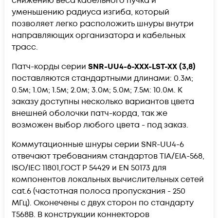
снижению веса кабельного пучка и
уменьшению радиуса изгиба, который
позволяет легко расположить шнуры внутри
направляющих организатора и кабельных
трасс.
Патч-корды серии
SNR-UU4-6-XXX-LST-XX (3,8)
поставляются стандартными длинами: 0.3м;
0.5м; 1.0м; 1.5м; 2.0м; 3.0м; 5.0м; 7.5м: 10.0м. К
заказу доступны несколько вариантов цвета
внешней оболочки патч-корда, так же
возможен выбор любого цвета - под заказ.
Коммутационные шнуры серии SNR-UU4-6
отвечают требованиям стандартов TIA/EIA-568,
ISO/IEC 11801,ГОСТ Р 54429 и EN 50173 для
компонентов локальных вычислительных сетей
cat.6 (частотная полоса пропускания - 250
МГц). Оконечены с двух сторон по стандарту
T568B. В конструкции коннекторов