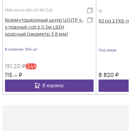
SNR-UU4-6-003-LST-RD (3,8)
S2
Коммутационный шнур U/UTP 4-
S2 на 2 FXS-п
х парный cat.6 0.3м LSZH
красный (диаметр 3,8 мм)
В наличии
: 100+ шт
Под заказ
151
,20
₽
-
24
%
115
₽
8 820
₽
,08
В корзину