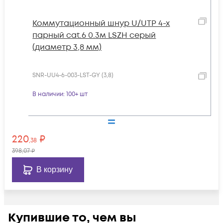
Коммутационный шнур U/UTP 4-х
парный cat.6 0.3м LSZH серый
(диаметр 3,8 мм)
SNR-UU4-6-003-LST-GY (3,8)
В наличии
: 100+ шт
220
₽
,38
398
,07
₽
В корзину
Купившие то, чем вы