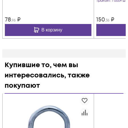
Транзит
: 1 000+ шт
78
₽
150
₽
,96
,36
В корзину
Купившие то, чем вы
интересовались, также
покупают