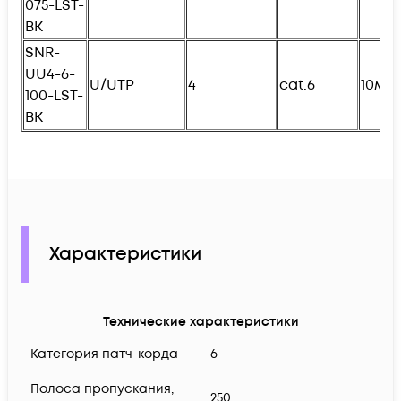
075-
L
ST-
BK
SNR-
UU4-6-
U/UTP
4
cat.6
10м
100-
L
ST-
BK
Характеристики
Технические характеристики
Категория патч-корда
6
Полоса пропускания,
250