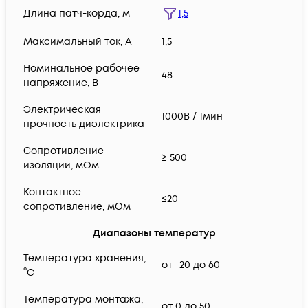
Длина патч-корда, м
1,5
Максимальный ток, А
1,5
Номинальное рабочее
48
напряжение, В
Электрическая
1000В / 1мин
прочность диэлектрика
Сопротивление
≥ 500
изоляции, мОм
Контактное
≤20
сопротивление, мОм
Диапазоны температур
Температура хранения,
от -20 до 60
°C
Температура монтажа,
от 0 до 50