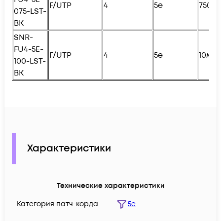
F/UTP
4
5e
750с
075-LST-
BK
SNR-
FU4
-5E-
F/UTP
4
5e
10м
100-LST-
BK
Характеристики
Технические характеристики
Категория патч-корда
5e