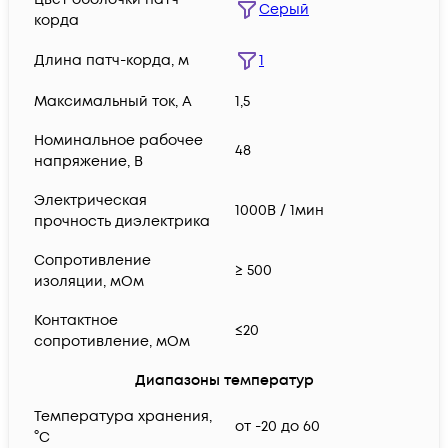
Серый
корда
Длина патч-корда, м
1
Максимальный ток, А
1,5
Номинальное рабочее
48
напряжение, В
Электрическая
1000В / 1мин
прочность диэлектрика
Сопротивление
≥ 500
изоляции, мОм
Контактное
≤20
сопротивление, мОм
Диапазоны температур
Температура хранения,
от -20 до 60
°C