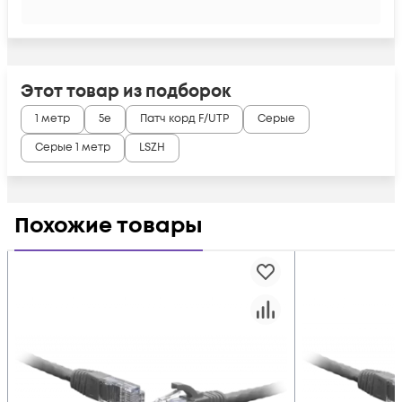
Этот товар из подборок
1 метр
5e
Патч корд F/UTP
Серые
Серые 1 метр
LSZH
Похожие товары