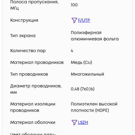
Полоса пропускания,
100
МГц
Конструкция
F/UTP
Полиэфирная
Тип экрана
алюминиевая фольга
Количество пар
4
Материал проводников
Медь (Сu)
Тип проводников
Многожильный
Диаметр проводников,
0,48 (7х0,16)
мм
Материал изоляции
Полиэтилен высокой
проводников
плотности (HDPE)
Материал оболочки
LSZH
Цвет оболочки патч-