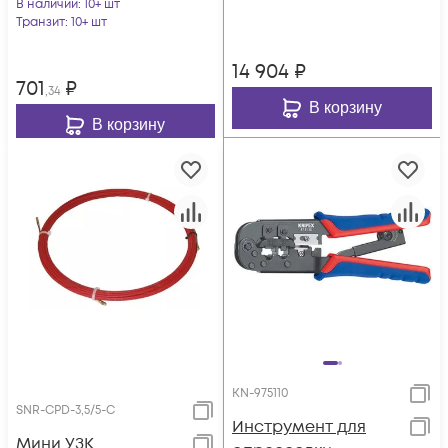
В наличии
: 10+ шт
е меню)
Транзит
: 10+ шт
14 904
₽
701
₽
,34
В корзину
В корзину
KN-975110
SNR-CPD-3,5/5-C
Инструмент для
Мини УЗК,