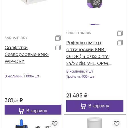
SNR-OTDR-01N
SNR-WIP-DRY
Рефлектометр
Салфетки
оптический SNR-
безворсовые SNR-
OTDR (1310/1550 nm,
WIP-DRY
24/22 dB, VFL, OPM,
OLS)
В наличии
: 9 шт
В наличии
: 1 000+ шт
Транзит
: 100+ шт
21 485
₽
301
₽
,69
В корзину
В корзину