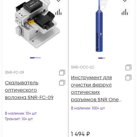
SNR-OCC-LC
SNR-FC-09
Инструмент для
Скалыватель
очистки феррул
оптического
оптических
волокна SNR-FC-09
разъемов SNR One-
Click-Cleaner SNR-
В наличии
: 100+ шт
В наличии
: 10+ шт
OCC-LC
Транзит
: 10+ шт
1 494
₽