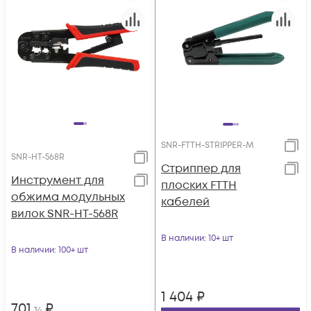
SNR-FTTH-STRIPPER-M
SNR-HT-568R
Стриппер для
Инструмент для
плоских FTTH
обжима модульных
кабелей
вилок SNR-HT-568R
В наличии
: 10+ шт
В наличии
: 100+ шт
1 404
₽
701
₽
,34