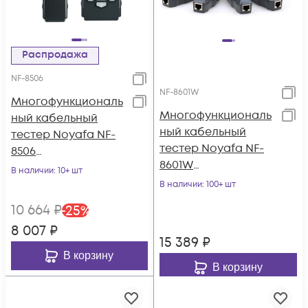
Распродажа
NF-8506
NF-8601W
Многофункциональ
Многофункциональ
ный кабельный
ный кабельный
тестер Noyafa NF-
тестер Noyafa NF-
8506
8601W
(Русифицированно
В наличии
: 10+ шт
(Русифицированно
е меню)
В наличии
: 100+ шт
е меню)
10 664
₽
-
25
%
8 007
₽
15 389
₽
В корзину
В корзину