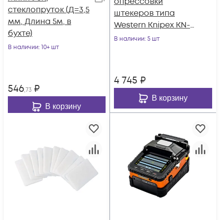
опрессовки
стеклопруток (Д=3,5
штекеров типа
мм, Длина 5м, в
Western Knipex KN-
бухте)
975110
В наличии
: 5 шт
В наличии
: 10+ шт
4 745
₽
546
₽
,73
В корзину
В корзину