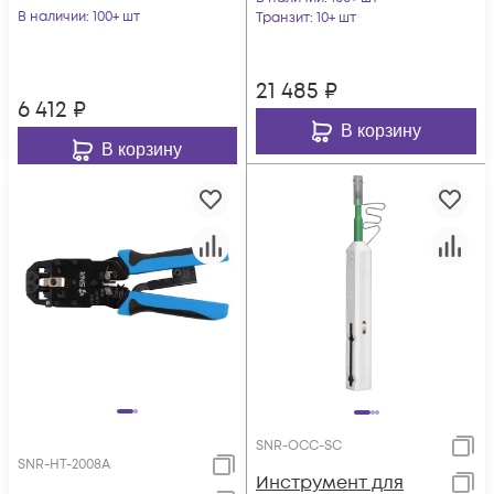
е меню)
В наличии
: 100+ шт
Транзит
: 10+ шт
21 485
₽
6 412
₽
В корзину
В корзину
SNR-OCC-SC
SNR-HT-2008A
Инструмент для