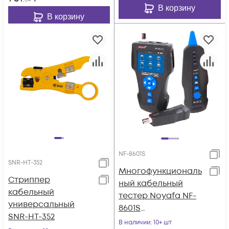
В корзину
В корзину
NF-8601S
SNR-HT-352
Многофункциональ
Стриппер
ный кабельный
кабельный
тестер Noyafa NF-
универсальный
8601S
SNR-HT-352
(Русифицированно
В наличии
: 10+ шт