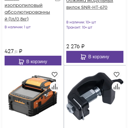
обжима модульных
изопропиловый
вилок SNR-HT-670
абсолютированны
й (1л/0,8кг)
В наличии
: 10+ шт
В наличии
: 1 шт
Транзит
: 10+ шт
2 276
₽
427
₽
,51
В корзину
В корзину