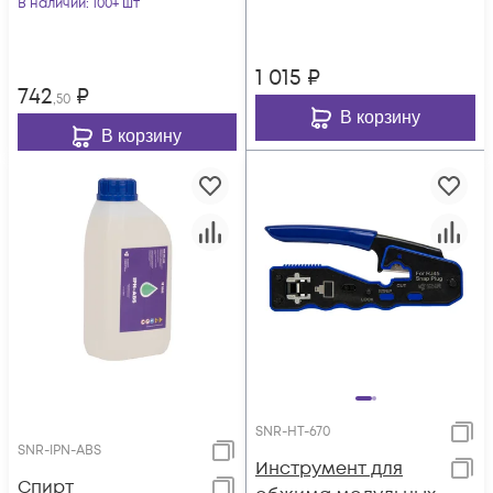
В наличии
: 100+ шт
CFS-3
1 015
₽
742
₽
,50
В корзину
В корзину
SNR-HT-670
SNR-IPN-ABS
Инструмент для
Спирт