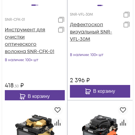
SNR-VFL-30M
SNR-CFK-01
Дефектоскоп
Инструмент для
визуальный SNR-
очистки
VFL-30M
оптического
волокна SNR-CFK-01
В наличии
: 100+ шт
В наличии
: 100+ шт
2 396
₽
418
₽
,50
В корзину
В корзину