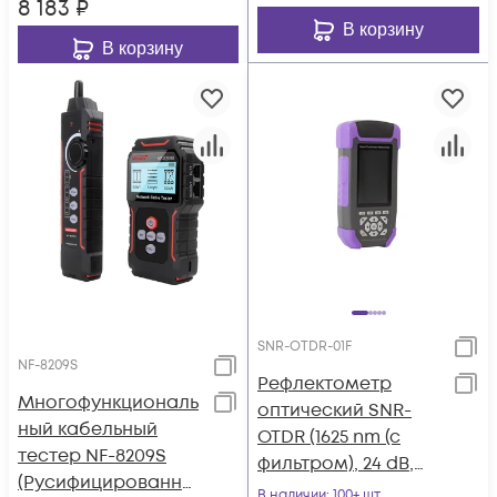
8 183
₽
В корзину
В корзину
SNR-OTDR-01F
NF-8209S
Рефлектометр
Многофункциональ
оптический SNR-
ный кабельный
OTDR (1625 nm (с
тестер NF-8209S
фильтром), 24 dB,
(Русифицированно
VFL, OPM, OLS)
В наличии
: 100+ шт