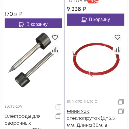
10 109
₽
-
9
%
9 238
₽
170
₽
,38
В корзину
В корзину
SNR-CPD-3,5/30-C
ELCT2-20A
Мини УЗК,
Электроды для
стеклопруток (Д=3,5
сварочных
мм, Длина 30м, в