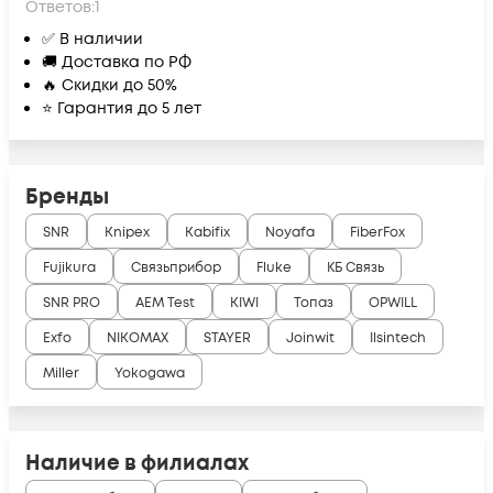
Ответов:
1
✅ В наличии
🚚 Доставка по РФ
🔥 Скидки до 50%
⭐ Гарантия до 5 лет
Бренды
SNR
Knipex
Kabifix
Noyafa
FiberFox
Fujikura
Связьприбор
Fluke
КБ Связь
SNR PRO
AEM Test
KIWI
Топаз
OPWILL
Exfo
NIKOMAX
STAYER
Joinwit
Ilsintech
Miller
Yokogawa
Наличие в филиалах