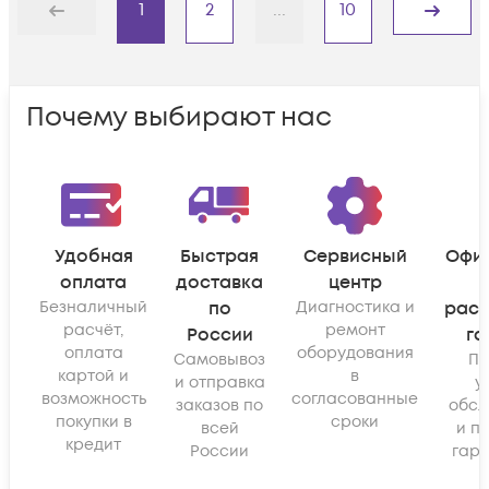
1
2
...
10
Назад
Дальше
Почему выбирают нас
Удобная
Быстрая
Сервисный
Офи
оплата
доставка
центр
Безналичный
по
Диагностика и
рас
расчёт,
ремонт
России
га
оплата
оборудования
Самовывоз
По
картой и
в
и отправка
у
возможность
согласованные
заказов по
обсл
покупки в
сроки
всей
и п
кредит
России
гара