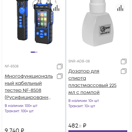
SNR-ADB-08
NF-8508
Дозатор для
Многофункциональ
спирта
ный кабельный
пластмассовый 225
тестер NF-8508
мл с помпой
(Русифицированно
В наличии
: 10+ шт
е меню)
В наличии
: 100+ шт
Транзит
: 10+ шт
Транзит
: 100+ шт
482
₽
,11
9 740
₽