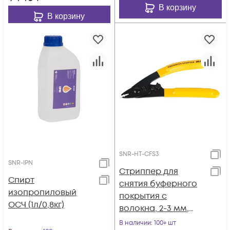
В корзину
В корзину
SNR-HT-CFS3
SNR-IPN
Стриппер для
Спирт
снятия буферного
изопропиловый
покрытия с
ОСЧ (1л/0,8кг)
волокна, 2-3 мм,
900мкм, 250мкм,
В наличии
: 100+ шт