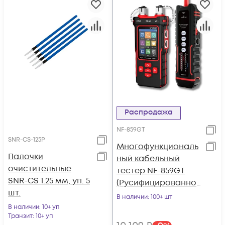
Распродажа
NF-859GT
SNR-CS-125P
Многофункциональ
Палочки
ный кабельный
очистительные
тестер NF-859GT
SNR-CS 1.25 мм, уп. 5
(Русифицированно
шт.
е меню)
В наличии
: 100+ шт
В наличии
: 10+ уп
Транзит
: 10+ уп