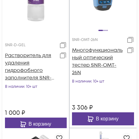
SNR-OMT-26N
SNR-D-GEL
Многофункциональ
Растворитель для
ный оптический
удаления
тестер SNR-OMT-
гидрофобного
26N
заполнителя SNR-
В наличии
: 10+ шт
D-GEL
В наличии
: 10+ шт
3 306
₽
1 000
₽
В корзину
В корзину