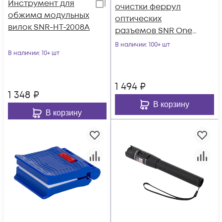
Инструмент для
очистки феррул
обжима модульных
оптических
вилок SNR-HT-2008A
разъемов SNR One-
Click-Cleaner SNR-
В наличии
: 100+ шт
В наличии
: 10+ шт
OCC-SC
1 494
₽
1 348
₽
В корзину
В корзину