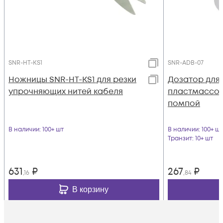
SNR-HT-KS1
SNR-ADB-07
Ножницы SNR-HT-KS1 для резки
Дозатор для
упрочняющих нитей кабеля
пластмассов
помпой
В наличии
: 100+ шт
В наличии
: 100+ шт
Транзит
: 10+ шт
631
₽
267
₽
,16
,84
В корзину