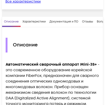
Все характеристики
Описание
Характеристики
Документация и ПО
Отзывы
Вопр
Описание
Автоматический сварочный аппарат Mini-3S+
-
это современное оборудование корейской
компании FiberFox, предназначен для сварного
соединения оптических одномодовых и
многомодовых волокон. Прибор оснащен
механизмом сведения волокон по технологии
DAA (Digitalized Active Alignment), системой
точного мониторинга потерь и режимом