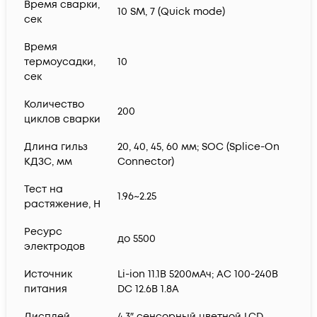
Время сварки,
10 SM, 7 (Quick mode)
сек
Время
термоусадки,
10
сек
Количество
200
циклов сварки
Длина гильз
20, 40, 45, 60 мм; SOC (Splice-On
КДЗС, мм
Connector)
Тест на
1.96~2.25
растяжение, Н
Ресурс
до 5500
электродов
Источник
Li-ion 11.1В 5200мАч; AC 100-240В
питания
DC 12.6В 1.8А
Дисплей
4.3″ сенсорный цветной LCD