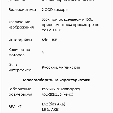
Видеосистема
2 CCD камеры
320х при раздельном и 160x
Увеличение
присовместном просмотре по
изображения
осям X и Y
Интерфейсы
Mini USB
Количество
4
моторов
Язык
Русский; Английский
интерфейса
Массогабаритные характеристики
Габаритные
122х124х138 (аппарат)
размеры,мм
455x212x286 (кейс)
1.42 (без АКБ)
ВЕС, КГ
1.8 (с АКБ)