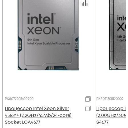
PK8072205499700
PK8071305120002
Процессор Intel Xeon Silver
Процессор Int
4516Y+ (2.2GHz/45Mb/24-core)
(2.00GHz/30M
Socket LGA4677
S4677