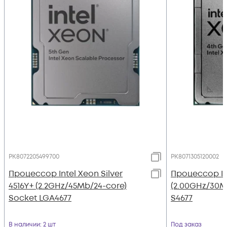
PK8072205499700
PK8071305120002
Процессор Intel Xeon Silver
Процессор Int
4516Y+ (2.2GHz/45Mb/24-core)
(2.00GHz/30M
Socket LGA4677
S4677
В наличии
: 2 шт
Под заказ