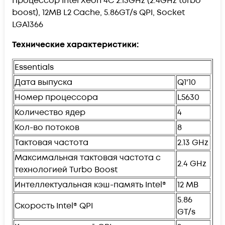
Процессор Intel Xeon 4C 2.13GHz (2.4GHz turbo
boost), 12MB L2 Cache, 5.86GT/s QPI, Socket
LGA1366
Технические характеристики:
Essentials
Дата выпуска
Q1'10
Номер процессора
L5630
Количество ядер
4
Кол-во потоков
8
Тактовая частота
2.13 GHz
Максимальная тактовая частота с
2.4 GHz
технологией Turbo Boost
Интеллектуальная кэш-память Intel®
12 MB
5.86
Скорость Intel® QPI
GT/s