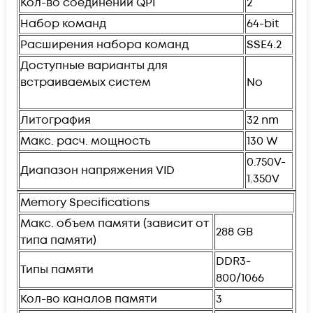
Кол-во соединений QPI
2
Набор команд
64-bit
Расширения набора команд
SSE4.2
Доступные варианты для
встраиваемых систем
No
Литография
32 nm
Макс. расч. мощность
130 W
0.750V-
Диапазон напряжения VID
1.350V
Memory Specifications
Макс. объем памяти (зависит от
288 GB
типа памяти)
DDR3-
Типы памяти
800/1066
Кол-во каналов памяти
3