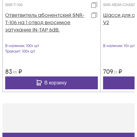
SNR-T-106
SNR-MDM-CHASSIS
Ответвитель абонентский SNR-
Шасси для о
T-106 на 1 отвод вносимое
V2
затухание IN-TAP 6dB.
В наличии
: 100+ шт
В наличии
: 10+ шт
Транзит
: 100+ шт
83
₽
709
₽
,95
,13
В корзину