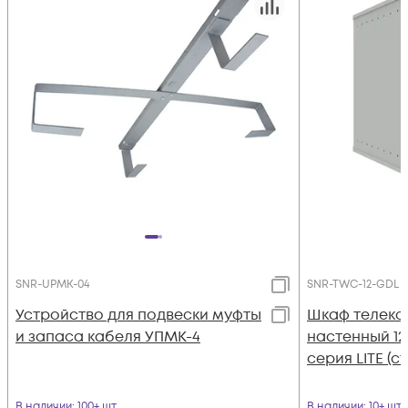
SNR-UPMK-04
SNR-TWC-12-GDL
Устройство для подвески муфты
Шкаф телек
и запаса кабеля УПМК-4
настенный 12
серия LITE (с
В наличии
: 100+ шт
В наличии
: 10+ шт