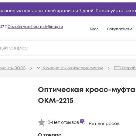
зованных пользователей хранится 7 дней. Пожалуйста,
авто
57-11
Онлайн чат
shop-msk@nag.ru
Блог
Покупателям
Способы опла
Документы
Политика рабо
поненты ВОЛС
Компоненты оптических систем
FTTH короб
Условия доста
Гарантийное о
Оптическая кросс-муфт
Возврат товар
ОКМ-2215
Вопросы и отв
База знаний
0
Нет отзывов
Конфигуратор
Нет вопросов
О товаре