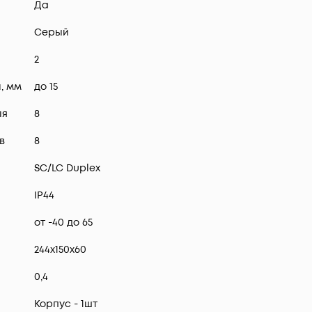
Да
Серый
2
, мм
до 15
ля
8
в
8
SC/LC Duplex
IP44
от -40 до 65
244х150х60
0,4
Корпус - 1шт