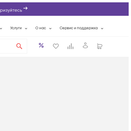
ризуйтесь
Услуги
О нас
Сервис и поддержка
ты
Выкуп сетевого оборудования
О компании
Гарантийное обслуживание
Системная интеграция
Контактная информация
Контакты сервисных центров
ты с физлицами
Wi-Fi «под ключ»
Банковские реквизиты
Сервисные контракты
вки
Бесплатная намотка оптического кабеля
Аккредитация ИТ
Сервисный центр
бслуживание
Партнеры
Техническая поддержка
а
Вакансии
Условия оказания услуг
еты
Новости
ы