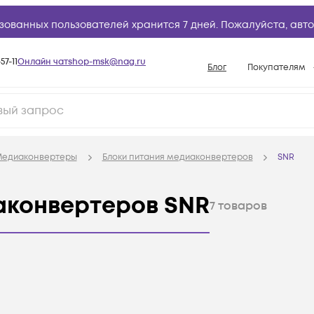
зованных пользователей хранится 7 дней. Пожалуйста,
авто
57-11
Онлайн чат
shop-msk@nag.ru
Блог
Покупателям
Способы опла
Документы
Политика рабо
едиаконвертеры
Блоки питания медиаконвертеров
SNR
Условия доста
Гарантийное о
аконвертеров SNR
7
товаров
Возврат товар
Вопросы и отв
База знаний
Конфигуратор