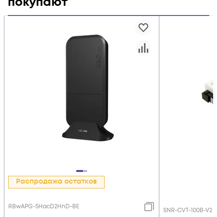
покупают
Распродажа остатков
RBwAPG-5HacD2HnD-BE
SNR-CVT-100B-V2 (