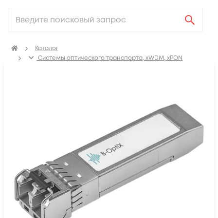
Каталог
Системы оптического транспорта, xWDM, xPON
SFP, GBIC, XFP, SFP+, X2, XENPAK, QSFP+, CFP модули
Модули SFP+