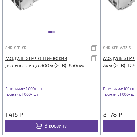
SNR-SFP+SR
SNR-SFP+W73-3
Модуль SFP+ оптический,
Модуль SFP+
дальность до 300м (5dB), 850нм
3км (5dB), 12
В наличии
: 1 000+ шт
В наличии
: 100+ шт
Транзит
: 1 000+ шт
Транзит
: 1 000+ шт
1 416
₽
3 178
₽
В корзину