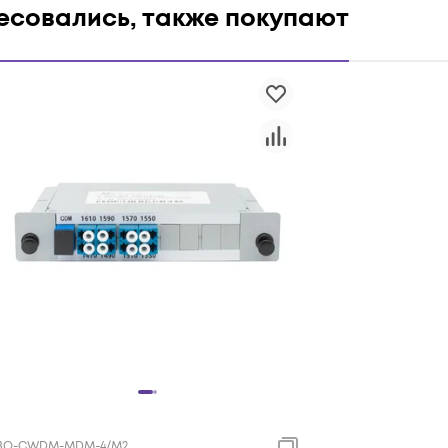
ресовались, также покупают
BO-CWDM-MDM-4/M2