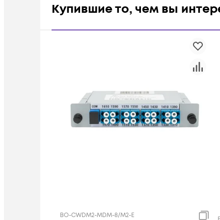
Купившие то, чем вы инте
BO-CWDM2-MDM-8/M2-E