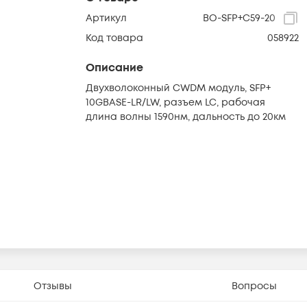
Артикул
BO-SFP+C59-20
Код товара
058922
Описание
Двухволоконный CWDM модуль, SFP+
10GBASE-LR/LW, разъем LC, рабочая
длина волны 1590нм, дальность до 20км
Отзывы
Вопросы