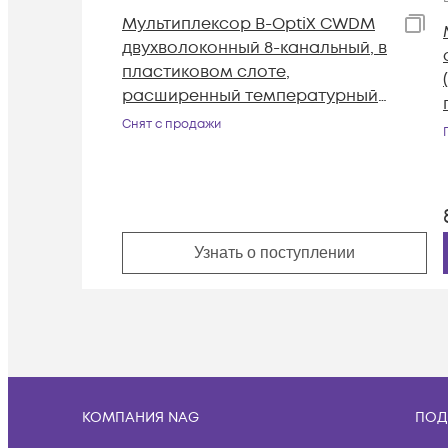
Мультиплексор B-OptiX CWDM
двухволоконный 8-канальный, в
пластиковом слоте,
расширенный температурный
диапазон
Снят с продажи
Узнать о поступлении
КОМПАНИЯ NAG
ПОД