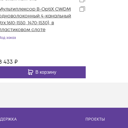
Мультиплексор B-OptiX CWDM
одноволоконный 4-канальный
(trx:1610-1550, 1470-1530), в
пластиковом слоте
Под заказ
8 433
₽
В корзину
ДЕРЖКА
ПРОЕКТЫ