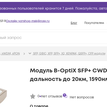
зованных пользователей хранится 7 дней. Пожалуйста,
авто
57-11
Онлайн чат
shop-msk@nag.ru
Блог
Покупателям
Способы опла
Документы
Политика рабо
, xWDM, xPON
SFP, GBIC, XFP, SFP+, X2, XENPAK, QSFP+, CFP модули
Условия доста
Гарантийное о
Модуль B-OptiX SFP+ CW
Возврат товар
дальность до 20км, 1590н
Вопросы и отв
База знаний
0
Нет отзывов
Конфигуратор
Нет вопросов
О товаре