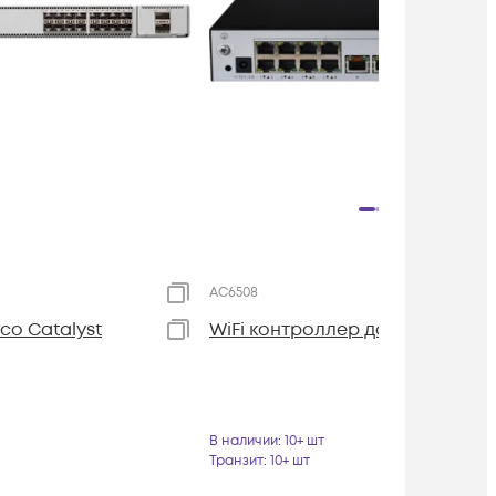
AC6508
co Catalyst
WiFi контроллер доступа AC65
В наличии
: 10+ шт
Транзит
: 10+ шт