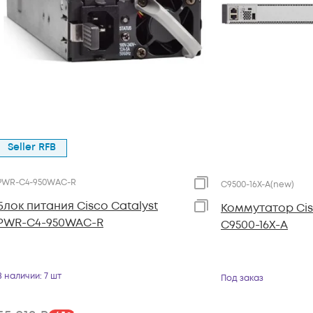
Seller RFB
PWR-C4-950WAC-R
C9500-16X-A(new)
Блок питания Cisco Catalyst
Коммутатор Cis
PWR-C4-950WAC-R
C9500-16X-A
В наличии
: 7 шт
Под заказ