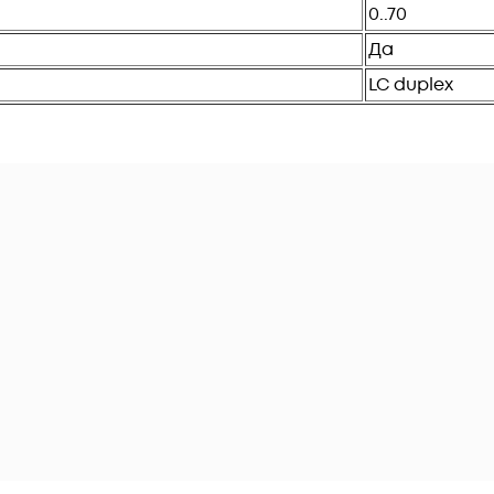
0..70
Да
LC duplex