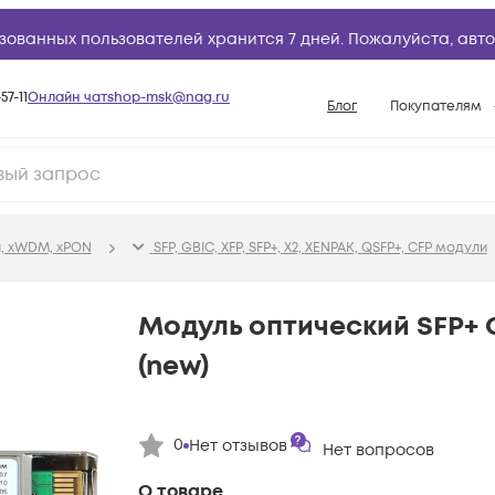
зованных пользователей хранится 7 дней. Пожалуйста,
авто
57-11
Онлайн чат
shop-msk@nag.ru
Блог
Покупателям
Способы опла
Документы
Политика рабо
, xWDM, xPON
SFP, GBIC, XFP, SFP+, X2, XENPAK, QSFP+, CFP модули
Условия доста
Гарантийное о
Модуль оптический SFP+ 
Возврат товар
(new)
Вопросы и отв
База знаний
0
Нет отзывов
Конфигуратор
Нет вопросов
О товаре