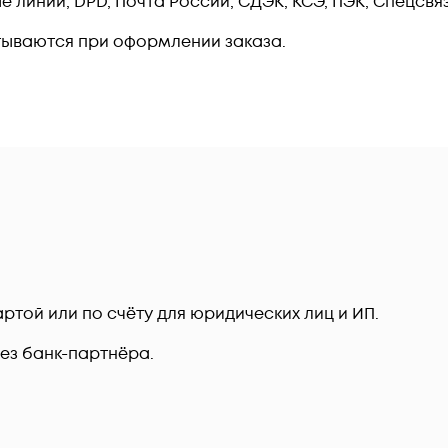
линии, DPD, Почта России, СДЭК, КСЭ, ПЭК, Спецсвязь
тываются при оформлении заказа.
ртой или по счёту для юридических лиц и ИП.
рез банк-партнёра.