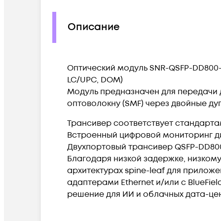
Описание
Оптический модуль SNR-QSFP-DD800-2xFR
LC/UPC, DOM)
Модуль предназначен для передачи 
оптоволокну (SMF) через двойные д
Трансивер соответствует стандартам I
Встроенный цифровой мониторинг ди
Двухпортовый трансивер QSFP-DD800
Благодаря низкой задержке, низком
архитектурах spine-leaf для прило
адаптерами Ethernet и/или с BlueFi
решение для ИИ и облачных дата-це