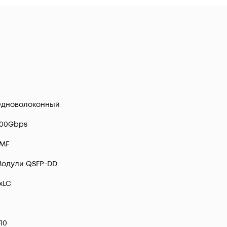
дноволоконный
00Gbps
MF
одули QSFP-DD
xLC
-10