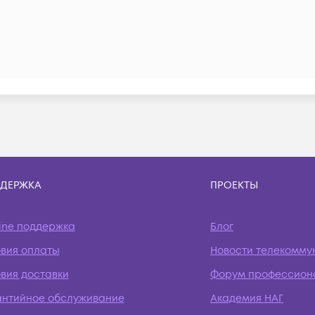
ДЕРЖКА
ПРОЕКТЫ
ine поддержка
Блог
овия оплаты
Новости телекомму
вия доставки
Форум профессион
антийное обслуживание
Академия НАГ