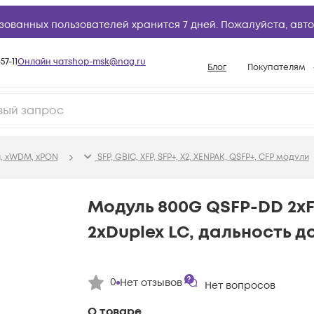
зованных пользователей хранится 7 дней. Пожалуйста,
авто
57-11
Онлайн чат
shop-msk@nag.ru
Блог
Покупателям
Способы опла
Документы
Политика рабо
, xWDM, xPON
SFP, GBIC, XFP, SFP+, X2, XENPAK, QSFP+, CFP модули
Условия доста
Гарантийное о
Модуль 800G QSFP-DD 2xF
Возврат товар
2xDuplex LC, дальность д
Вопросы и отв
База знаний
0
Нет отзывов
Конфигуратор
Нет вопросов
О товаре