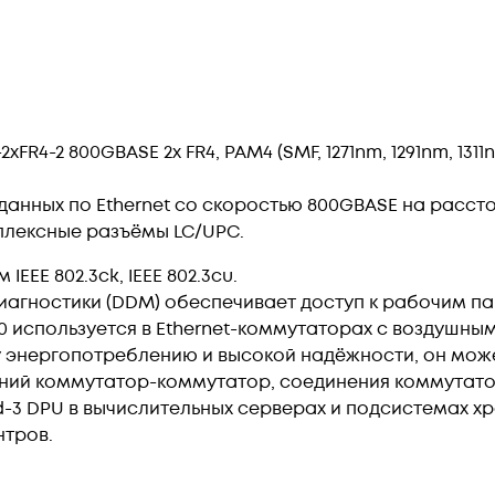
4-2 800GBASE 2x FR4, PAM4 (SMF, 1271nm, 1291nm, 1311n
данных по Ethernet со скоростью 800GBASE на расст
уплексные разъёмы LC/UPC.
EEE 802.3ck, IEEE 802.3cu.
агностики (DDM) обеспечивает доступ к рабочим п
 используется в Ethernet-коммутаторах с воздушны
у энергопотреблению и высокой надёжности, он може
жений коммутатор-коммутатор, соединения коммутато
eld-3 DPU в вычислительных серверах и подсистемах х
нтров.