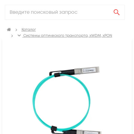
Каталог
Системы оптического транспорта, xWDM, xPON
SFP, GBIC, XFP, SFP+, X2, XENPAK, QSFP+, CFP модули
Модули SFP28