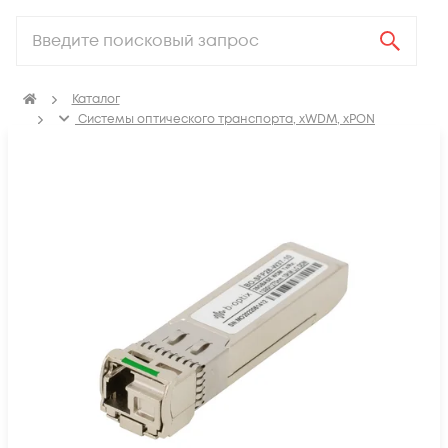
Каталог
Системы оптического транспорта, xWDM, xPON
SFP, GBIC, XFP, SFP+, X2, XENPAK, QSFP+, CFP модули
Модули SFP28