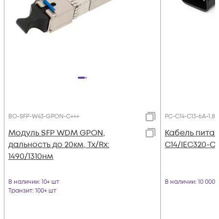
BO-SFP-W43-GPON-C+++
PC-C14-C13-6A-1.8
Модуль SFP WDM GPON,
Кабель питан
дальность до 20км, Tx/Rx:
C14/IEC320-C13
1490/1310нм
В наличии
: 10+ шт
В наличии
: 10 000
Транзит
: 100+ шт