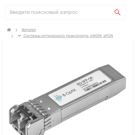
Каталог
Системы оптического транспорта, xWDM, xPON
SFP, GBIC, XFP, SFP+, X2, XENPAK, QSFP+, CFP модули
Модули SFP28