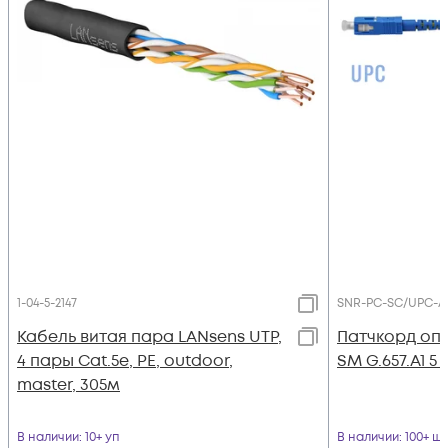
1-04-5-2147
SNR-PC-SC/UPC-A
Кабель витая пара LANsens UTP,
Патчкорд оп
4 пары Cat.5e, PE, outdoor,
SM G.657.A1 5
master, 305м
В наличии
: 10+ уп
В наличии
: 100+ шт