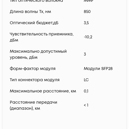
Тип оптического волокна
MMF
Длина волны Tx, нм
850
Оптический бюджет,дБ
3,5
Чувствительность приемника,
-10,2
дБм
Максимально допустимый
3
уровень, дБм
Форм-фактор модуля
Модули SFP28
Тип коннектора модуля
LC
Максимальное расстояние, км
0,1
Расстояние передачи
< 1
(диапазон), км