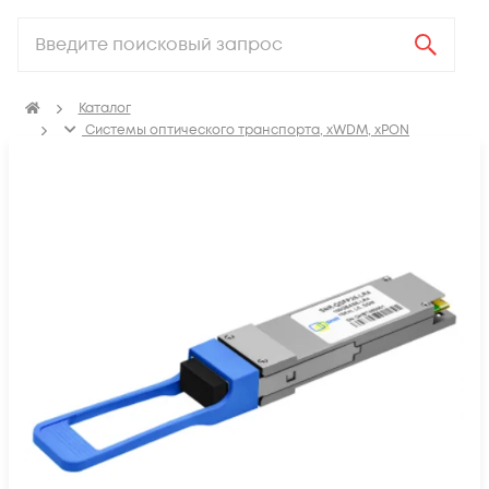
Каталог
Системы оптического транспорта, xWDM, xPON
SFP, GBIC, XFP, SFP+, X2, XENPAK, QSFP+, CFP модули
Модули QSFP28