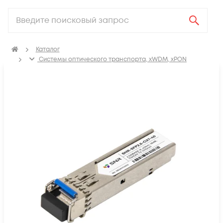
Каталог
Системы оптического транспорта, xWDM, xPON
SFP, GBIC, XFP, SFP+, X2, XENPAK, QSFP+, CFP модули
SFP модули