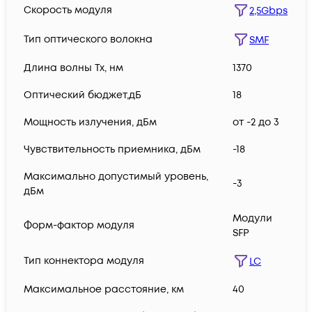
Скорость модуля
2,5Gbps
Тип оптического волокна
SMF
Длина волны Tx, нм
1370
Оптический бюджет,дБ
18
Мощность излучения, дБм
от -2 до 3
Чувствительность приемника, дБм
-18
Максимально допустимый уровень,
-3
дБм
Модули
Форм-фактор модуля
SFP
Тип коннектора модуля
LC
Максимальное расстояние, км
40