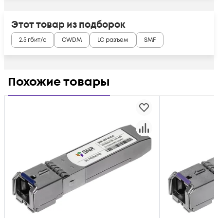
Этот товар из подборок
2.5 гбит/с
CWDM
LC разъем
SMF
Похожие товары