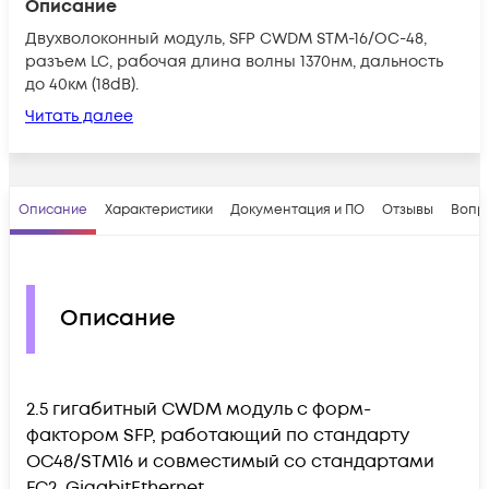
Описание
Двухволоконный модуль, SFP CWDM STM-16/OC-48,
разъем LC, рабочая длина волны 1370нм, дальность
до 40км (18dB).
Читать далее
Описание
Характеристики
Документация и ПО
Отзывы
Вопр
Описание
2.5 гигабитный CWDM модуль с форм-
фактором SFP, работающий по стандарту
OC48/STM16 и совместимый со стандартами
FC2, GigabitEthernet.