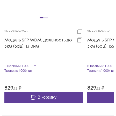
SNR-SFP-W35-3
SNR-SFP-W53-3
Модуль SFP WDM, дальность до
Модуль SFP 
3км (6dB), 1310нм
3км (6dB), 15
В наличии
: 1 000+ шт
В наличии
: 1 000+ 
Транзит
: 1 000+ шт
Транзит
: 1 000+ шт
829
₽
829
₽
,92
,92
В корзину