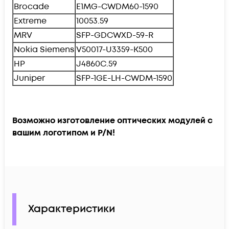
Brocade
E1MG-CWDM60-1590
Extreme
10053.59
MRV
SFP-GDCWXD-59-R
Nokia Siemens
V50017-U3359-K500
HP
J4860C.59
Juniper
SFP-1GE-LH-CWDM-1590
Возможно изготовление оптических модулей с
вашим логотипом и P/N!
Характеристики