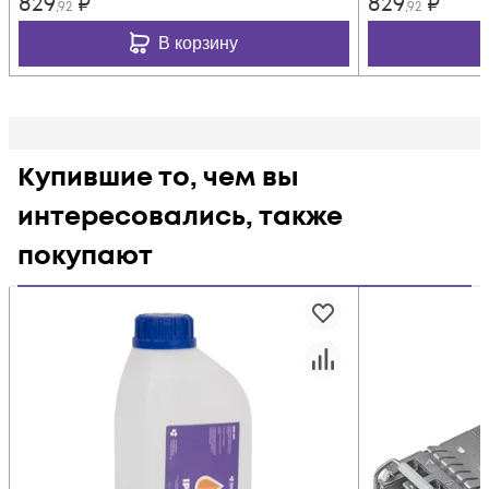
829
₽
829
₽
,92
,92
В корзину
Купившие то, чем вы
интересовались, также
покупают