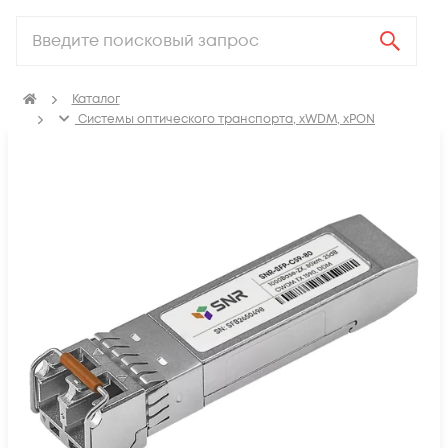
Каталог
Системы оптического транспорта, xWDM, xPON
SFP, GBIC, XFP, SFP+, X2, XENPAK, QSFP+, CFP модули
SFP модули