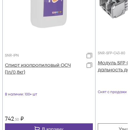
SNR-SFP-C43-80
SNR-IPN
Модуль SFP 
Спирт изопропиловый ОСЧ
дальность до 
(1л/0,8кг)
Снят с продажи
В наличии
: 100+ шт
742
₽
,50
В корзину
Узна