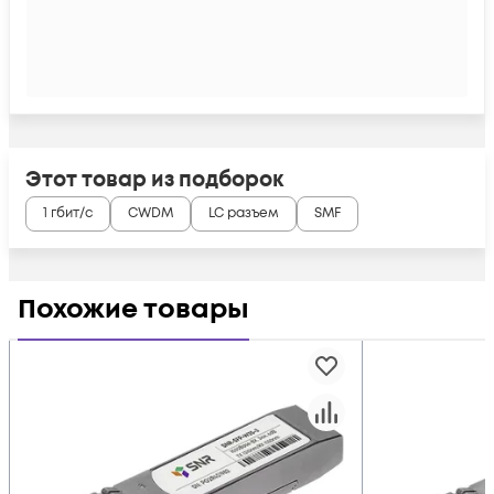
Этот товар из подборок
1 гбит/с
CWDM
LC разъем
SMF
Похожие товары