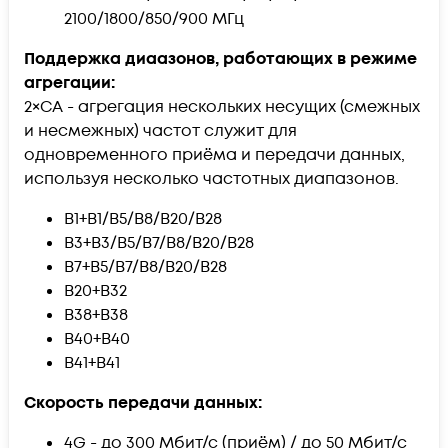
2100/1800/850/900 МГц
Поддержка диаазонов, работающих в режиме
агрегации:
2×СА - агрегация нескольких несущих (смежных
и несмежных) частот служит для
одновременного приёма и передачи данных,
используя несколько частотных диапазонов.
B1+B1/B5/B8/B20/B28
B3+B3/B5/B7/B8/B20/B28
B7+B5/B7/B8/B20/B28
B20+B32
B38+B38
B40+B40
B41+B41
Скорость передачи данных:
4G - до 300 Мбит/с (приём) / до 50 Мбит/с