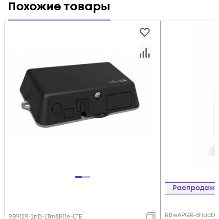
Похожие товары
Распродаж
RBwAPGR-5HacD2H
RB912R-2nD-LTm&R11e-LTE