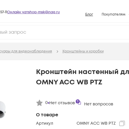
57-11
Онлайн чат
shop-msk@nag.ru
Блог
Покупателям
Способы опла
Документы
Политика рабо
суары для видеонаблюдения
Кронштейны и коробки
Условия доста
Гарантийное о
Кронштейн настенный дл
Возврат товар
OMNY ACC WB PTZ
Вопросы и отв
База знаний
0
Нет отзывов
Конфигуратор
Нет вопросов
О товаре
Артикул
OMNY ACC WB PTZ