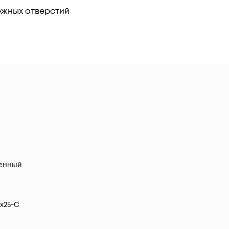
ёжных отверстий
енный
x25-C