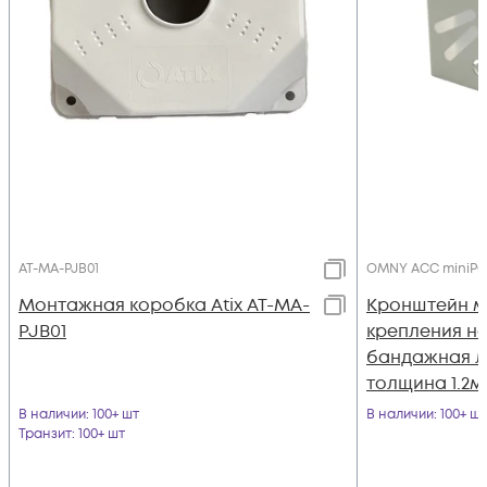
AT-MA-PJB01
OMNY ACC miniPO
Монтажная коробка Atix AT-MA-
Кронштейн м
PJB01
крепления на
бандажная л
толщина 1.2м
В наличии
: 100+ шт
В наличии
: 100+ шт
Транзит
: 100+ шт