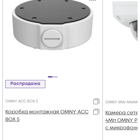
Распродажа
OMNY ACC BOX 5
OMNY MW-M4MA-
Коробка монтажная OMNY ACC
Камера сете
BOX 5
4Мп OMNY P
с микрофон