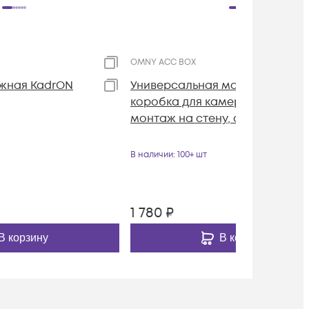
OMNY ACC BOX
жная KadrON
Универсальная монтажная
коробка для камер OMNY,
монтаж на стену, алюминий
В наличии
: 100+ шт
1 780
₽
В корзину
В корзину