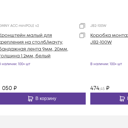
OMNY ACC miniPOLE v2
JB2-100W
Кронштейн малый для
Коробка монта
крепления на столб/мачту,
JB2-100W
бандажная лента 9мм, 20мм,
толщина 1.2мм, белый
В наличии
: 100+ шт
В наличии
: 100+ шт
1 050
₽
474
₽
,45
В корзину