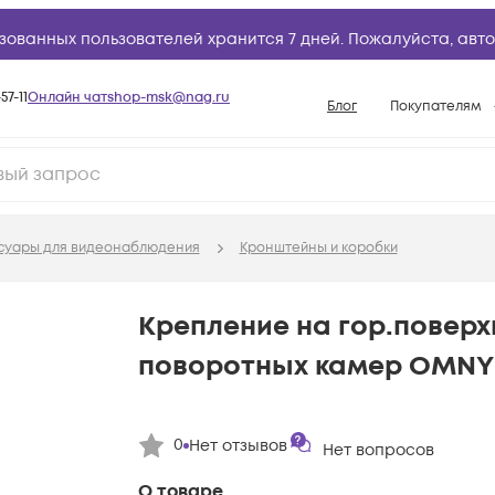
зованных пользователей хранится 7 дней. Пожалуйста,
авто
57-11
Онлайн чат
shop-msk@nag.ru
Блог
Покупателям
Способы опла
Документы
Политика рабо
суары для видеонаблюдения
Кронштейны и коробки
Условия доста
Гарантийное о
Крепление на гор.поверх
Возврат товар
поворотных камер OMNY
Вопросы и отв
База знаний
0
Нет отзывов
Конфигуратор
Нет вопросов
О товаре