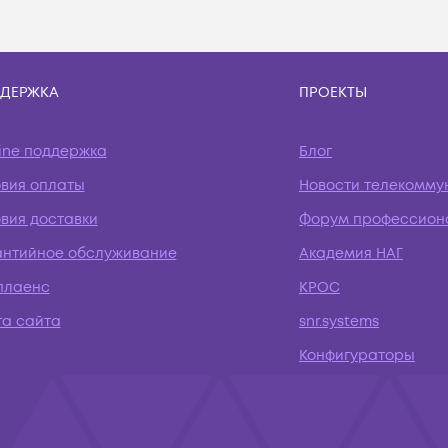
ДЕРЖКА
ПРОЕКТЫ
ine поддержка
Блог
овия оплаты
Новости телекомму
вия доставки
Форум профессион
антийное обслуживание
Академия НАГ
плаенс
КРОС
та сайта
snr.systems
Конфигураторы