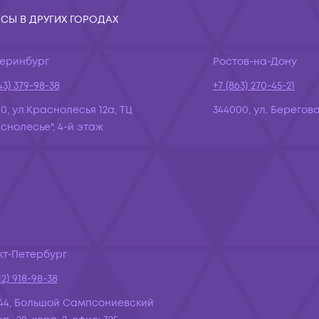
СЫ В ДРУГИХ ГОРОДАХ
теринбург
Ростов-на-Дону
43) 379-98-38
+7 (863) 270-45-21
10, ул.Краснолесья 12а, ТЦ
344000, ул. Берегова
снолесье", 4-й этаж
кт-Петербург
12) 918-98-38
44, Большой Сампсониевский