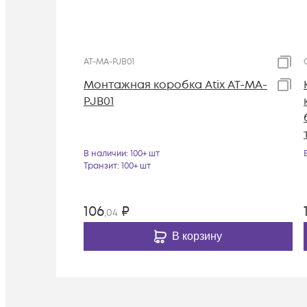
AT-MA-PJB01
Монтажная коробка Atix AT-MA-
PJB01
В наличии
: 100+ шт
Транзит
: 100+ шт
106
₽
,04
В корзину