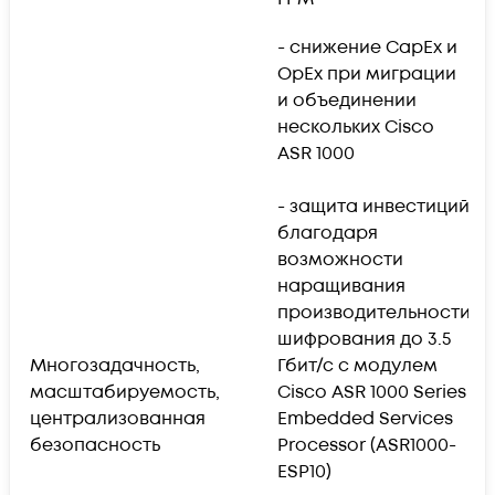
- снижение CapEx и
OpEx при миграции
и объединении
нескольких Cisco
ASR 1000
- 
м
- защита инвестиций
(
благодаря
у
возможности
наращивания
-
производительности
т
шифрования до 3.5
Многозадачность,
Гбит/с с модулем
-
масштабируемость,
Cisco ASR 1000 Series
п
централизованная
Embedded Services
до
безопасность
Processor (ASR1000-
Гб
ESP10)
и