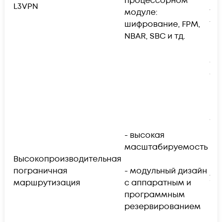
процессорном
ра
L3VPN
модуле:
VRF
шифрование, FPM,
16
NBAR, SBC и тд.
- 
ма
мл
IPv
- 
мл
ил
- высокая
масштабируемость
- 2
Высокопроизводительная
во
пограничная
- модульный дизайн
ув
маршрутизация
с аппаратным и
программным
- 
резервированием
по