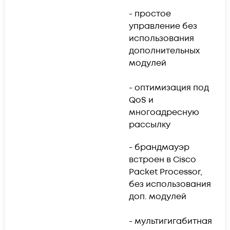
ш
- простое
управление без
- 
использования
к
дополнительных
б
модулей
с
ш
- оптимизация под
QoS и
многоадресную
рассылку
- брандмауэр
встроен в Cisco
Packet Processor,
-
без использования
п
доп. модулей
б
10
- мультигигабитная