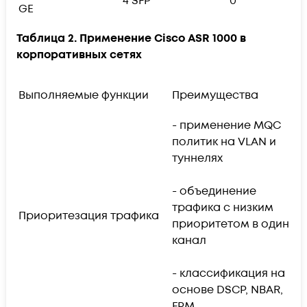
4 SFP
0
GE
Таблица 2. Применение Cisco ASR 1000 в
корпоративных сетях
Выполняемые функции
Преимущества
Р
- применение MQC
политик на VLAN и
- 
туннелях
и
- объединение
-
трафика с низким
1
Приоритезация трафика
приоритетом в один
канал
-
п
- классификация на
з
основе DSCP, NBAR,
п
FPM