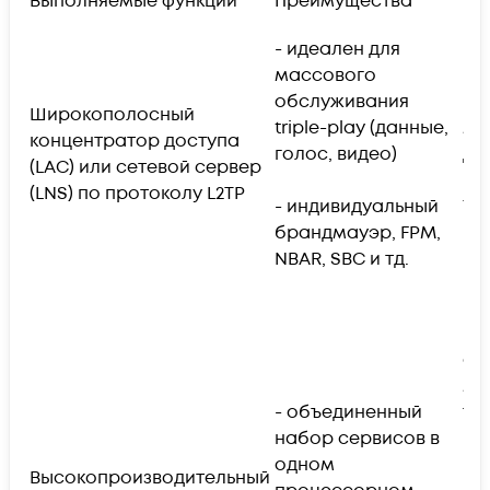
Выполняемые функции
Преимущества
Ре
- идеален для
массового
обслуживания
- 
Широкополосный
triple-play (данные,
ма
концентратор доступа
голос, видео)
до
(LAC) или сетевой сервер
по
(LNS) по протоколу L2TP
- индивидуальный
16
брандмауэр, FPM,
NBAR, SBC и тд.
- 
пр
об
мн
- объединенный
тр
набор сервисов в
одном
- 
Высокопроизводительный