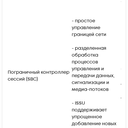
фу
BG
- простое
управление
- 
границей сети
по
бе
- разделенная
IPv
обработка
процессов
- д
управления и
од
Пограничный контроллер
передачи данных,
го
сессий (SBC)
сигнализации и
др
медиа-потоков
пр
до 
- ISSU
поддерживает
- 
упрощенное
ин
добавление новых
DH