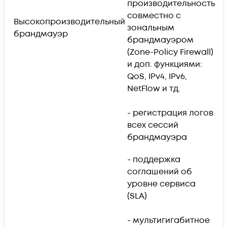
производительность
- 
совместно с
ст
Высокопроизводительный
зональным
се
брандмауэр
брандмауэром
Ne
(Zone-Policy Firewall)
и доп. функциями:
- 
QoS, IPv4, IPv6,
к
NetFlow и тд.
м
с
- регистрация логов
б
всех сессий
брандмауэра
- поддержка
соглашений об
уровне сервиса
(SLA)
- мультигигабитное