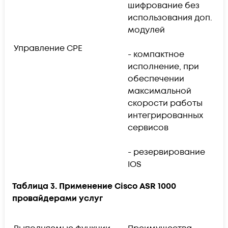
шифрование без
-
использования доп.
и
модулей
б
д
Управление CPE
- компактное
исполнение, при
-
обеспечении
и
максимальной
ф
скорости работы
интегрированных
сервисов
- резервирование
IOS
Таблица 3. Применение Cisco ASR 1000
провайдерами услуг