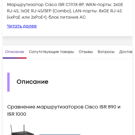
Маршрутизатор Cisco ISR C1111X-8P, WAN-порты: 2xGE
RJ-45, 1xGE RJ-45/SFP (Combo), LAN-порты: 8xGE RJ-45
(4xPoE или 2хPoE+), блок питания AC
Читать далее
Описание
Сопутствующие товары
Отзывы
Вопросы
Доставк
Описание
Сравнение маршрутизаторов Cisco ISR 890 и
ISR 1000