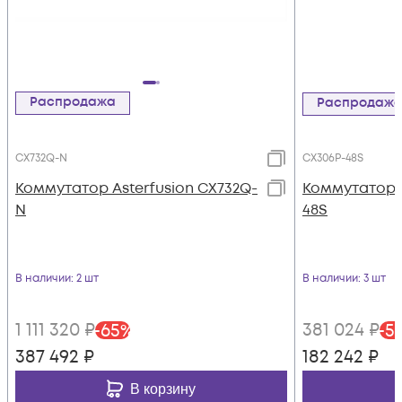
Распродажа
Распродаж
CX732Q-N
CX306P-48S
Коммутатор Asterfusion CX732Q-
Коммутатор A
N
48S
В наличии
: 2 шт
В наличии
: 3 шт
1 111 320
₽
381 024
₽
-
65
%
-
5
387 492
₽
182 242
₽
В корзину