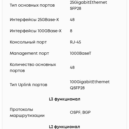
25GigabitEthernet
Тип основных портов
SFP28
Интерфейсы 25GBase-X
48
Интерфейсы 100GBase-X
8
Консольный порт
RJ-45
Management порт
1000BaseT
Количество основных
48
портов
100GigabitEthernet
Тип Uplink портов
QSFP28
L3 функционал
Протоколы
OSPF; BGP
маршрутизации
L2 функционал