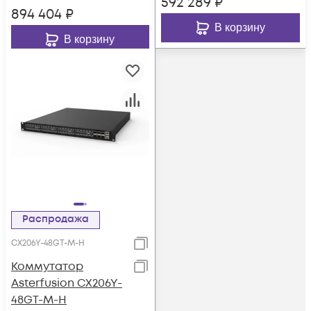
592 289
₽
894 404
₽
В корзину
В корзину
Распродажа
CX206Y-48GT-M-H
Коммутатор
Asterfusion CX206Y-
48GT-M-H