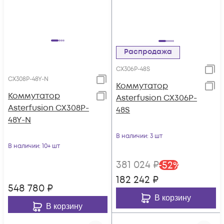
Распродажа
CX306P-48S
CX308P-48Y-N
Коммутатор
Коммутатор
Asterfusion CX306P-
Asterfusion CX308P-
48S
48Y-N
В наличии
: 3 шт
В наличии
: 10+ шт
381 024
₽
-
52
%
182 242
₽
548 780
₽
В корзину
В корзину