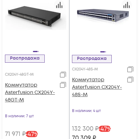
Распродажа
Распродажа
CX204Y-48S-M
CX204Y-48GT-M
Коммутатор
Коммутатор
Asterfusion CX204Y-
Asterfusion CX204Y-
48S-M
48GT-M
В наличии
: 4 шт
В наличии
: 7 шт
132 300
₽
-
47
%
71 971
₽
-
47
%
70 309
₽