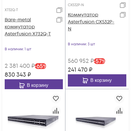
CX532P-N
X732Q-T
Коммутатор
Bare-metal
Asterfusion CX532P-
коммутатор
N
Asterfusion X732Q-T
В наличии
: 3 шт
В наличии
: 1 шт
560 952
₽
-
57
%
2 381 400
₽
-
65
%
241 470
₽
830 343
₽
В корзину
В корзину