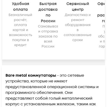
Удобная
Быстрая
Сервисный
Офи
оплата
доставка
центр
Безналичный
по
Диагностика и
рас
расчёт,
ремонт
России
га
оплата
оборудования
Самовывоз
По
картой и
в
и отправка
у
возможность
согласованные
заказов по
обсл
покупки в
сроки
всей
и п
кредит
России
гара
Bare metal коммутаторы
- это сетевые
устройства, которые не имеют
предустановленной операционной системы и
программного обеспечения. Они
представляют собой голый металлический
корпус с установленным железом, таким как