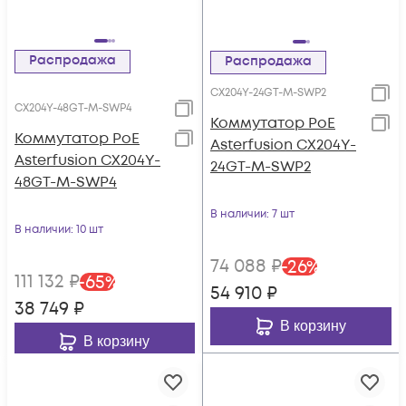
Распродажа
Распродажа
CX204Y-24GT-M-SWP2
CX204Y-48GT-M-SWP4
Коммутатор PoE
Коммутатор PoE
Asterfusion CX204Y-
Asterfusion CX204Y-
24GT-M-SWP2
48GT-M-SWP4
В наличии
: 7 шт
В наличии
: 10 шт
74 088
₽
-
26
%
111 132
₽
-
65
%
54 910
₽
38 749
₽
В корзину
В корзину