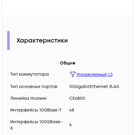
Характеристики
Общие
Тип коммутатора
Управляемый L3
Тип основных портов
10GigabitEthernet RJ45
Линейка Huawei
CE6800
Интерфейсы 10GBase-T
48
Интерфейсы 100GBase-
6
X