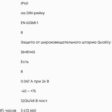
IP40
на DIN-рейку
EN 62368-1
8
Защита от широковещательного шторма Quality of
36×81×65
Есть
8
0.067 А при 24 В
-40 ~ +75
12/24/48 В пост.
F), часов
3 472 660