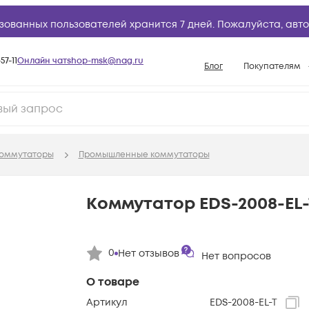
зованных пользователей хранится 7 дней. Пожалуйста,
авто
57-11
Онлайн чат
shop-msk@nag.ru
Блог
Покупателям
Способы опла
Документы
Политика рабо
оммутаторы
Промышленные коммутаторы
Условия доста
Гарантийное о
Коммутатор EDS-2008-EL-
Возврат товар
Вопросы и отв
0
Нет отзывов
Нет вопросов
База знаний
Конфигуратор
О товаре
Артикул
EDS-2008-EL-T